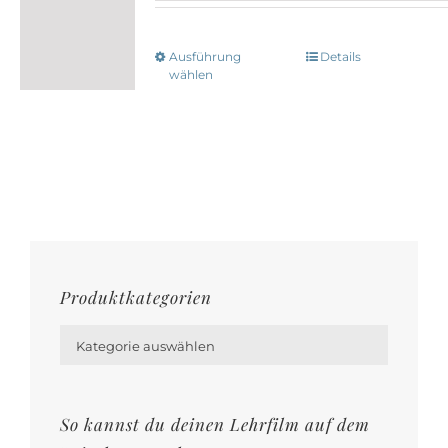
Ausführung
Details
Dieses
wählen
Produkt
weist
mehrere
Varianten
auf.
Die
Optionen
Produktkategorien
können

auf
Kategorie auswählen
der
Produktseite
gewählt
So kannst du deinen Lehrfilm auf dem