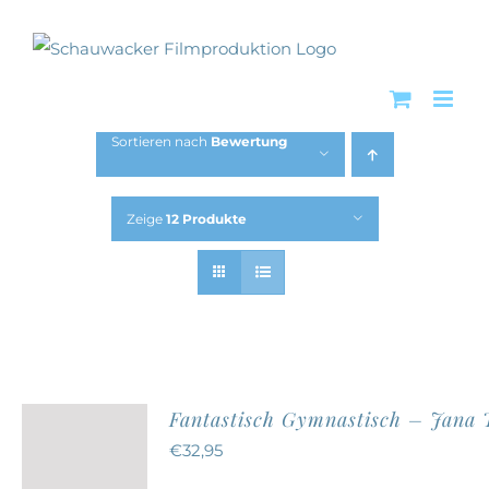
Zum
Inhalt
springen
Sortieren nach
Bewertung
Zeige
12 Produkte
Fantastisch Gymnastisch – Jana
€
32,95