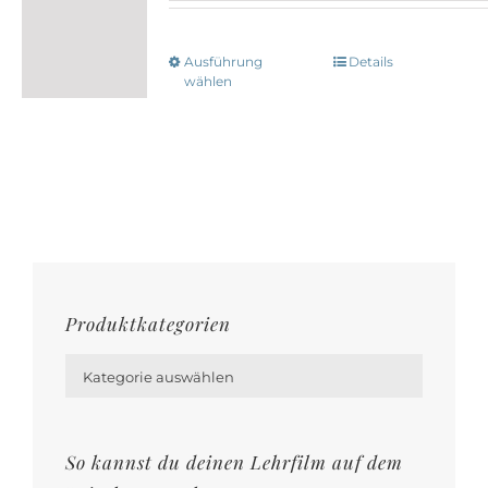
Ausführung
Details
Dieses
wählen
Produkt
weist
mehrere
Varianten
auf.
Die
Optionen
Produktkategorien
können

auf
Kategorie auswählen
der
Produktseite
gewählt
So kannst du deinen Lehrfilm auf dem