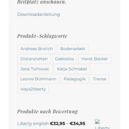
werden
Reitplatz anschauen.
Downloadanleitung
Produkt-Schlagworte
Andreas Brolich
Bodenarbeit
Distanzreiten
Gebisslos
Horst Becker
Jana Tumovec
Katja Schnabel
Leonie Bühlmann
Pädagogik
Trense
ways2liberty
Produkte nach Bewertung
Liberty english
€
32,95
–
€
34,95