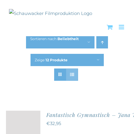
Zum
Inhalt
springen
Sortieren nach
Beliebtheit
Zeige
12 Produkte
Fantastisch Gymnastisch – Jana
€
32,95