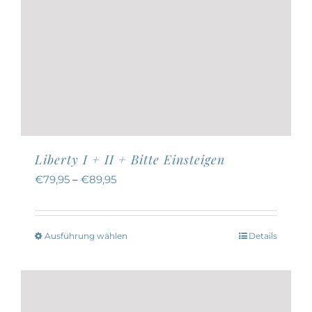
Liberty I + II + Bitte Einsteigen
€
79,95
–
€
89,95
Ausführung wählen
Details
Dieses
Produkt
weist
mehrere