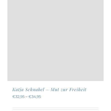
auf
der
Produktseite
gewählt
werden
Katja Schnabel – Mut zur Freiheit
€
32,95
–
€
34,95