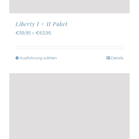
Liberty I + II Paket
€
59,95
–
€
63,95
Ausführung wählen
Details
Dieses
Produkt
weist
mehrere
Varianten
auf.
Die
Optionen
können