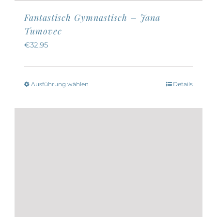
Fantastisch Gymnastisch – Jana
Tumovec
€
32,95
Ausführung wählen
Details
Dieses
Produkt
weist
mehrere
Varianten
auf.
Die
Optionen
können