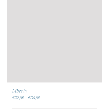
auf
der
Produktseite
gewählt
werden
Liberty
€
32,95
–
€
34,95