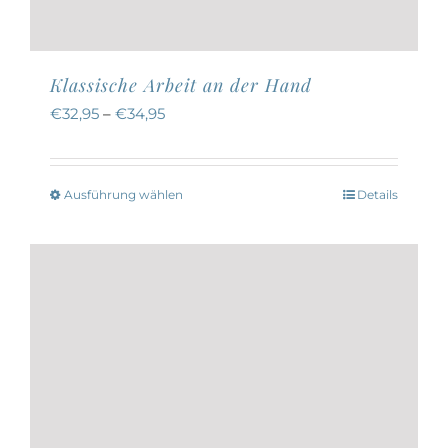
Klassische Arbeit an der Hand
€
32,95
–
€
34,95
Ausführung wählen
Details
Dieses
Produkt
weist
mehrere
Varianten
auf.
Die
Optionen
können