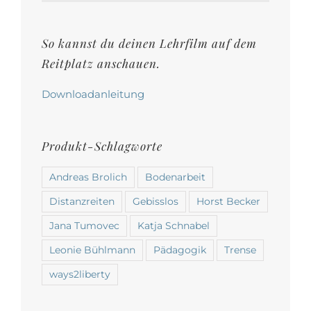
auf
der
So kannst du deinen Lehrfilm auf dem
Produktseite
Reitplatz anschauen.
gewählt
werden
Downloadanleitung
Produkt-Schlagworte
Andreas Brolich
Bodenarbeit
Distanzreiten
Gebisslos
Horst Becker
Jana Tumovec
Katja Schnabel
Leonie Bühlmann
Pädagogik
Trense
ways2liberty