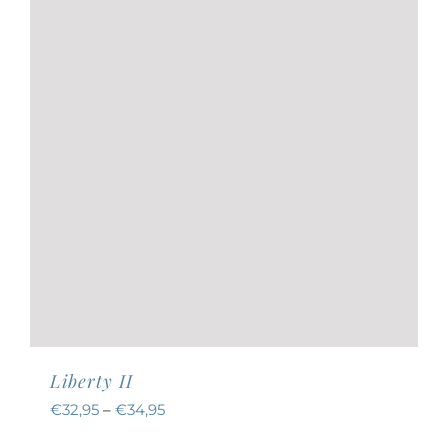
auf
der
Produktseite
gewählt
werden
Liberty II
€
32,95
–
€
34,95