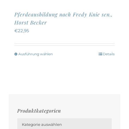
Pferdeausbildung nach Fredy Knie sen.,
Horst Becker
€
22,95
Ausführung wählen
Details
Dieses
Produkt
weist
mehrere
Varianten
auf.
Die
Produktkategorien
Optionen

können
Kategorie auswählen