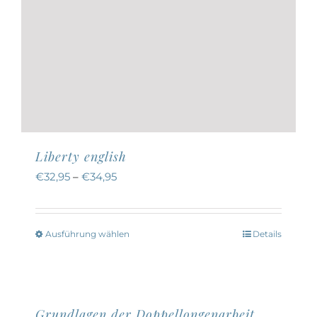
Liberty english
€
32,95
–
€
34,95
Ausführung wählen
Details
Dieses
Produkt
weist
mehrere
Grundlagen der Doppellongenarbeit,