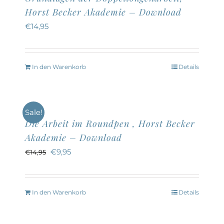
Varianten
Horst Becker Akademie – Download
auf.
€
14,95
Die
Optionen
können
In den Warenkorb
Details
auf
der
Produktseite
Sale!
Die Arbeit im Roundpen , Horst Becker
gewählt
Akademie – Download
werden
Ursprünglicher
Aktueller
€
9,95
€
14,95
Preis
Preis
war:
ist:
In den Warenkorb
Details
€14,95
€9,95.