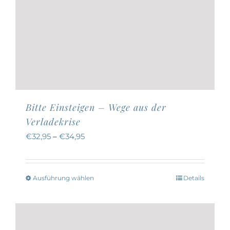
Bitte Einsteigen – Wege aus der
Verladekrise
€
32,95
–
€
34,95
Ausführung wählen
Details
Dieses
Produkt
weist
mehrere