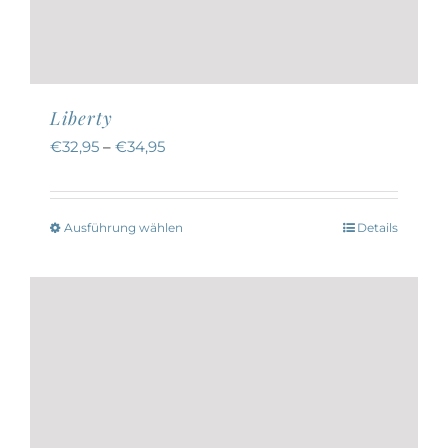
Liberty
€
32,95
–
€
34,95
Ausführung wählen
Details
Dieses
Produkt
weist
mehrere
Varianten
auf.
Die
Optionen