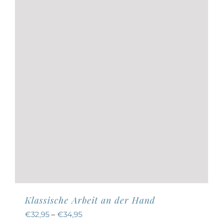
können
auf
der
Produktseite
gewählt
werden
Klassische Arbeit an der Hand
€
32,95
–
€
34,95