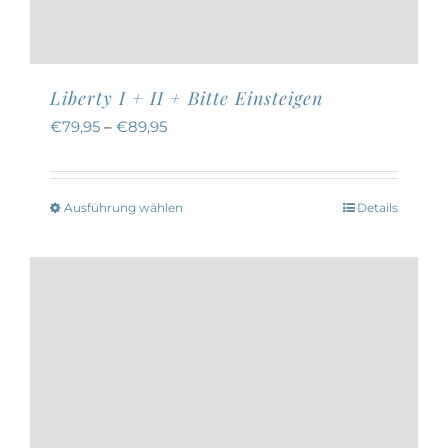
Liberty I + II + Bitte Einsteigen
€
79,95
–
€
89,95
Ausführung wählen
Details
Dieses
Produkt
weist
mehrere
Varianten
auf.
Die
Optionen