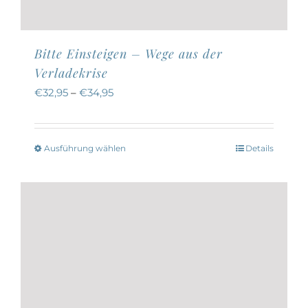
Bitte Einsteigen – Wege aus der
Verladekrise
€
32,95
–
€
34,95
Ausführung wählen
Details
Dieses
Produkt
weist
mehrere
Varianten
auf.
Die
Optionen