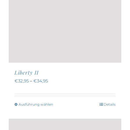
werden
Liberty II
€
32,95
–
€
34,95
Ausführung wählen
Details
Dieses
Produkt
weist