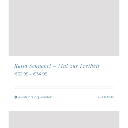
Katja Schnabel – Mut zur Freiheit
€
32,95
–
€
34,95
Ausführung wählen
Details
Dieses
Produkt
weist
mehrere