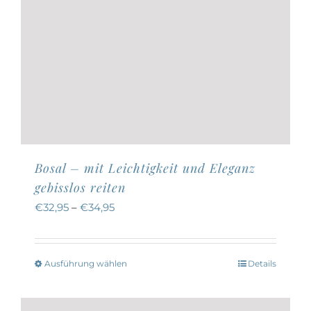
werden
Bosal – mit Leichtigkeit und Eleganz
gebisslos reiten
€
32,95
–
€
34,95
Ausführung wählen
Details
Dieses
Produkt
weist