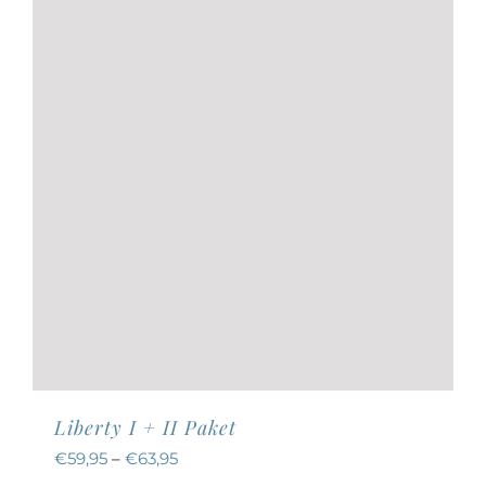
können
auf
der
Produktseite
gewählt
werden
Liberty I + II Paket
€
59,95
–
€
63,95