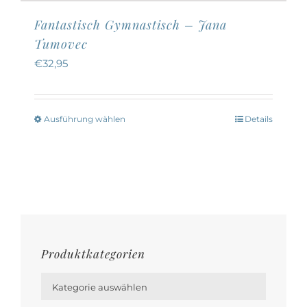
Fantastisch Gymnastisch – Jana
Tumovec
€
32,95
Ausführung wählen
Details
Dieses
Produkt
weist
mehrere
Varianten
auf.
Die
Produktkategorien
Optionen

können
Kategorie auswählen