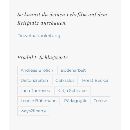
auf
der
So kannst du deinen Lehrfilm auf dem
Produktseite
Reitplatz anschauen.
gewählt
werden
Downloadanleitung
Produkt-Schlagworte
Andreas Brolich
Bodenarbeit
Distanzreiten
Gebisslos
Horst Becker
Jana Tumovec
Katja Schnabel
Leonie Bühlmann
Pädagogik
Trense
ways2liberty