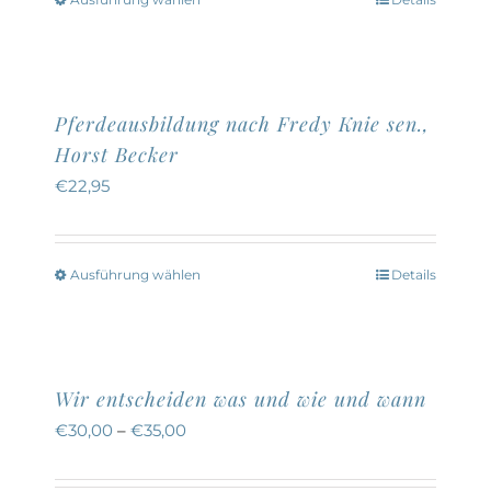
Dieses
Produkt
weist
mehrere
Pferdeausbildung nach Fredy Knie sen.,
Varianten
Horst Becker
auf.
€
22,95
Die
Optionen
können
Ausführung wählen
Details
Dieses
auf
Produkt
der
weist
Produktseite
mehrere
Wir entscheiden was und wie und wann
gewählt
Varianten
€
30,00
–
€
35,00
werden
auf.
Die