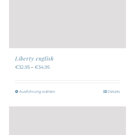
Liberty english
€
32,95
–
€
34,95
Ausführung wählen
Details
Dieses
Produkt
weist
mehrere
Varianten