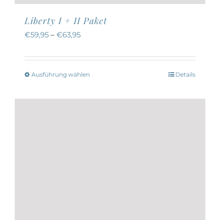
Liberty I + II Paket
€
59,95
–
€
63,95
Ausführung wählen
Details
Dieses
Produkt
weist
mehrere
Varianten
auf.
Die
Optionen
können
auf