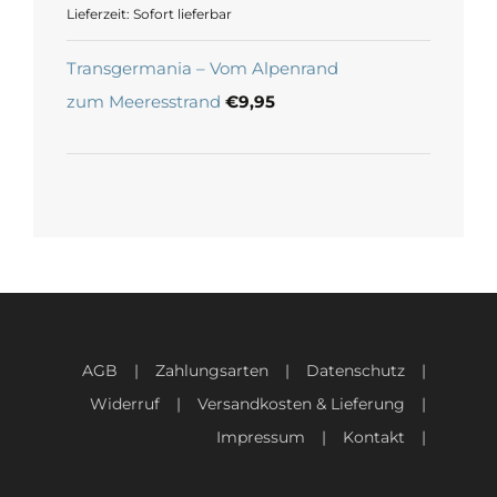
Klassisches Reiten Heute
€
32,95
–
€
34,95
Lieferzeit:
Sofort lieferbar
Transgermania – Vom Alpenrand
zum Meeresstrand
€
9,95