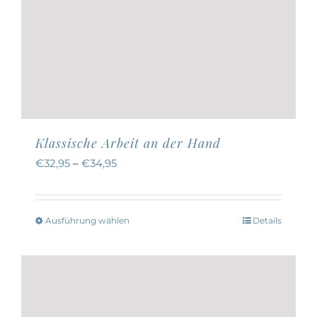
Klassische Arbeit an der Hand
€
32,95
–
€
34,95
Ausführung wählen
Details
Dieses
Produkt
weist
mehrere
Varianten