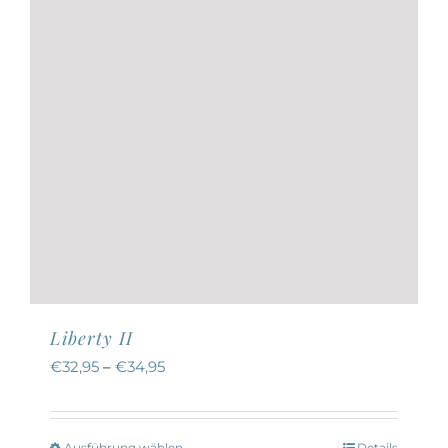
der
Produktseite
gewählt
werden
Liberty II
€
32,95
–
€
34,95
Ausführung wählen
Details