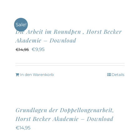
Sale!
Die Arbeit im Roundpen , Horst Becker
Akademie – Download
Ursprünglicher
Aktueller
€
9,95
€
14,95
Preis
Preis
war:
ist:
In den Warenkorb
Details
€14,95
€9,95.
Grundlagen der Doppellongenarbeit,
Horst Becker Akademie – Download
€
14,95