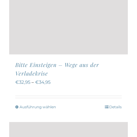
Bitte Einsteigen – Wege aus der
Verladekrise
€
32,95
–
€
34,95
Ausführung wählen
Details
Dieses
Produkt
weist
mehrere