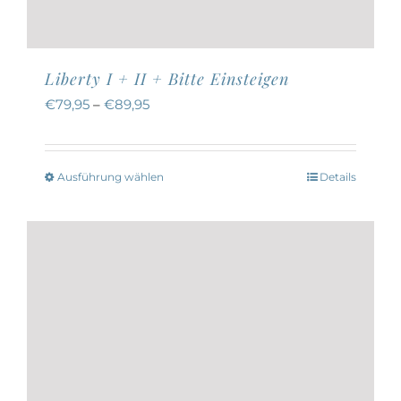
Liberty I + II + Bitte Einsteigen
€
79,95
–
€
89,95
Ausführung wählen
Details
Dieses
Produkt
weist
mehrere
Varianten
auf.
Die
Optionen
können