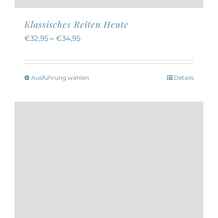
Klassisches Reiten Heute
€
32,95
–
€
34,95
Ausführung wählen
Details
Dieses
Produkt
weist
mehrere
Varianten
auf.
Die
Optionen
können
auf