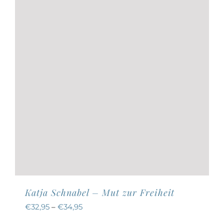
auf
der
Produktseite
gewählt
werden
Katja Schnabel – Mut zur Freiheit
€
32,95
–
€
34,95