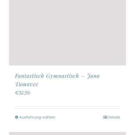
Fantastisch Gymnastisch – Jana
Tumovec
€
32,95
Ausführung wählen
Details
Dieses
Produkt