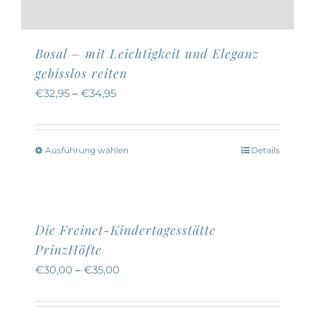
Bosal – mit Leichtigkeit und Eleganz
gebisslos reiten
€
32,95
–
€
34,95
Ausführung wählen
Details
Dieses
Produkt
weist
mehrere
Die Freinet-Kindertagesstätte
Varianten
PrinzHöfte
auf.
€
30,00
–
€
35,00
Die
Optionen