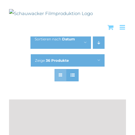
Zum
Inhalt
springen
Sortieren nach
Datum
Zeige
36 Produkte