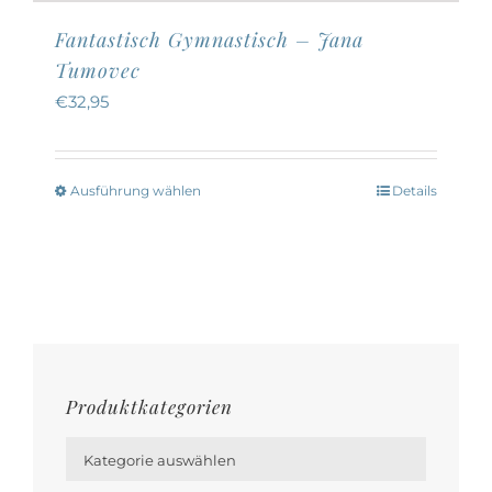
Fantastisch Gymnastisch – Jana
Tumovec
€
32,95
Ausführung wählen
Details
Dieses
Produkt
weist
mehrere
Varianten
auf.
Die
Produktkategorien
Optionen

können
Kategorie auswählen