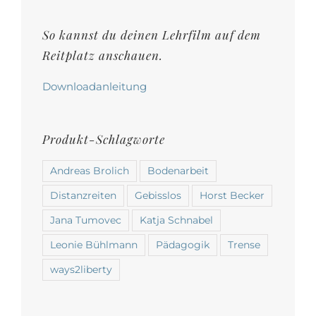
auf
der
So kannst du deinen Lehrfilm auf dem
Produktseite
Reitplatz anschauen.
gewählt
werden
Downloadanleitung
Produkt-Schlagworte
Andreas Brolich
Bodenarbeit
Distanzreiten
Gebisslos
Horst Becker
Jana Tumovec
Katja Schnabel
Leonie Bühlmann
Pädagogik
Trense
ways2liberty