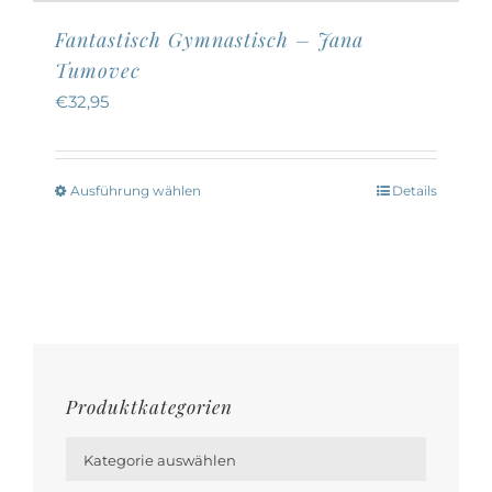
Fantastisch Gymnastisch – Jana
Tumovec
€
32,95
Ausführung wählen
Details
Dieses
Produkt
weist
mehrere
Varianten
auf.
Die
Produktkategorien
Optionen

können
Kategorie auswählen