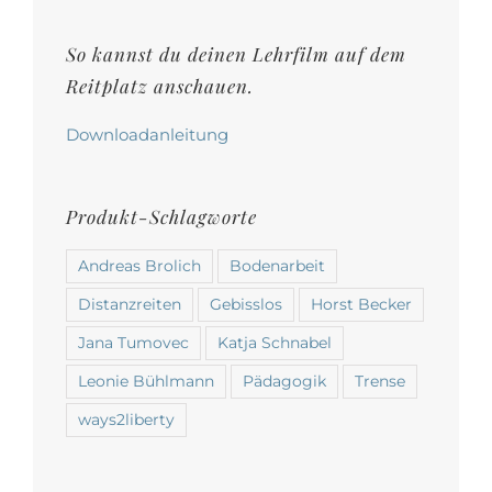
auf
der
So kannst du deinen Lehrfilm auf dem
Produktseite
Reitplatz anschauen.
gewählt
werden
Downloadanleitung
Produkt-Schlagworte
Andreas Brolich
Bodenarbeit
Distanzreiten
Gebisslos
Horst Becker
Jana Tumovec
Katja Schnabel
Leonie Bühlmann
Pädagogik
Trense
ways2liberty