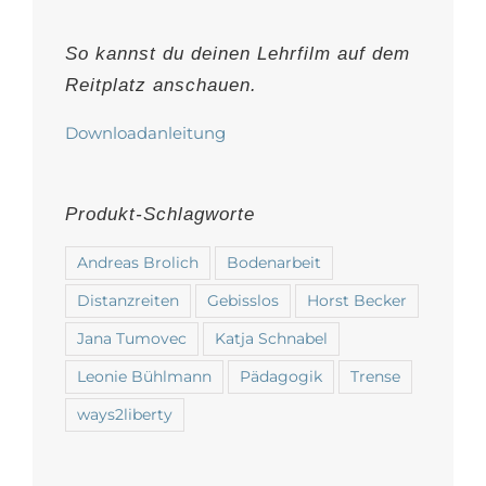
auf
der
So kannst du deinen Lehrfilm auf dem
Produktseite
Reitplatz anschauen.
gewählt
werden
Downloadanleitung
Produkt-Schlagworte
Andreas Brolich
Bodenarbeit
Distanzreiten
Gebisslos
Horst Becker
Jana Tumovec
Katja Schnabel
Leonie Bühlmann
Pädagogik
Trense
ways2liberty