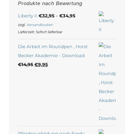
Produkte nach Bewertung
Liberty II
€
32,95
–
€
34,95
zzgl.
Versandkosten
Lieferzeit:
Sofort lieferbar
Die Arbeit im Roundpen , Horst
Becker Akademie - Download
Ursprünglicher
Aktueller
€
14,95
€
9,95
Preis
Preis
war:
ist:
€14,95
€9,95.
Pferdeausbildung nach Fredy