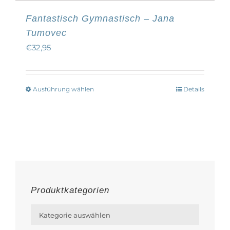
Fantastisch Gymnastisch – Jana
Tumovec
€
32,95
Ausführung wählen
Details
Dieses
Produkt
weist
mehrere
Varianten
auf.
Die
Produktkategorien
Optionen

können
Kategorie auswählen