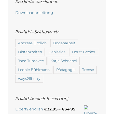
werden
Reitplatz anschauen.
Downloadanleitung
Produkt-Schlagworte
Andreas Brolich
Bodenarbeit
Distanzreiten
Gebisslos
Horst Becker
Jana Tumovec
Katja Schnabel
Leonie Bühlmann
Pädagogik
Trense
ways2liberty
Produkte nach Bewertung
Liberty english
€
32,95
–
€
34,95