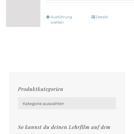
Ausführung
Details
Dieses
wählen
Produkt
weist
mehrere
Varianten
auf.
Die
Optionen
Produktkategorien
können

auf
Kategorie auswählen
der
Produktseite
gewählt
So kannst du deinen Lehrfilm auf dem