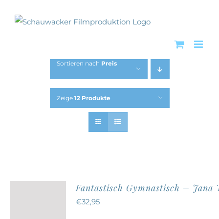
Zum
Inhalt
springen
Sortieren nach
Preis
Zeige
12 Produkte
Fantastisch Gymnastisch – Jana
€
32,95