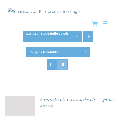
Zum
Inhalt
springen
Sortieren nach
Beliebtheit
Zeige
12 Produkte
Fantastisch Gymnastisch – Jana
€
32,95