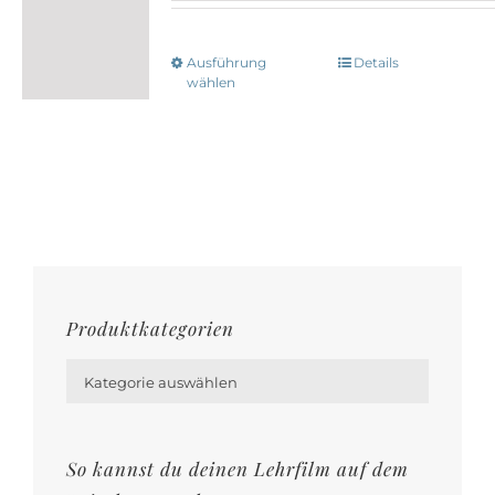
Ausführung
Details
Dieses
wählen
Produkt
weist
mehrere
Varianten
auf.
Die
Optionen
Produktkategorien
können

auf
Kategorie auswählen
der
Produktseite
gewählt
So kannst du deinen Lehrfilm auf dem