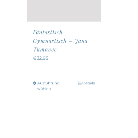
Fantastisch
Gymnastisch – Jana
Tumovec
€
32,95
Ausführung
Details
Dieses
wählen
Produkt
weist
mehrere
Varianten
auf.