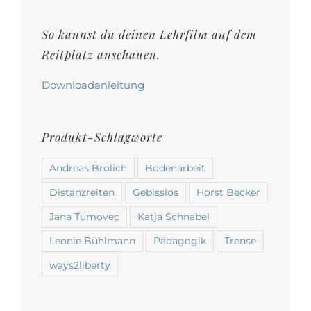
auf
der
So kannst du deinen Lehrfilm auf dem
Produktseite
Reitplatz anschauen.
gewählt
werden
Downloadanleitung
Produkt-Schlagworte
Andreas Brolich
Bodenarbeit
Distanzreiten
Gebisslos
Horst Becker
Jana Tumovec
Katja Schnabel
Leonie Bühlmann
Pädagogik
Trense
ways2liberty