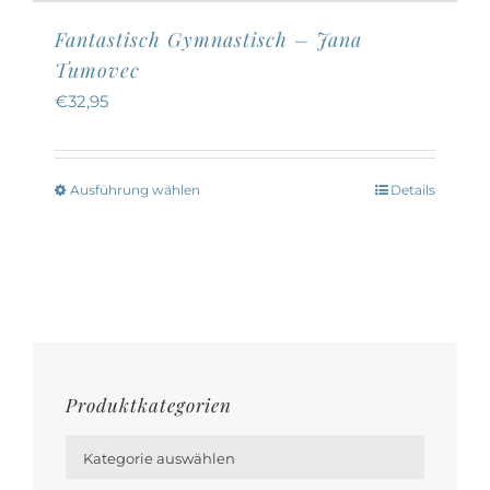
Fantastisch Gymnastisch – Jana
Tumovec
€
32,95
Ausführung wählen
Details
Dieses
Produkt
weist
mehrere
Varianten
auf.
Die
Produktkategorien
Optionen

können
Kategorie auswählen