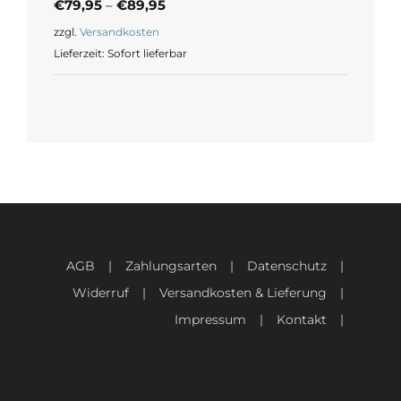
€
79,95
–
€
89,95
zzgl.
Versandkosten
Lieferzeit:
Sofort lieferbar
AGB
Zahlungsarten
Datenschutz
Widerruf
Versandkosten & Lieferung
Impressum
Kontakt