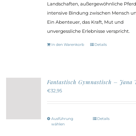
Landschaften, außergewöhnliche Pferd
intensive Bindung zwischen Mensch und
Ein Abenteuer, das Kraft, Mut und
unvergessliche Erlebnisse verspricht.
In den Warenkorb
Details
Fantastisch Gymnastisch – Jana
€
32,95
Ausführung
Details
Dieses
wählen
Produkt