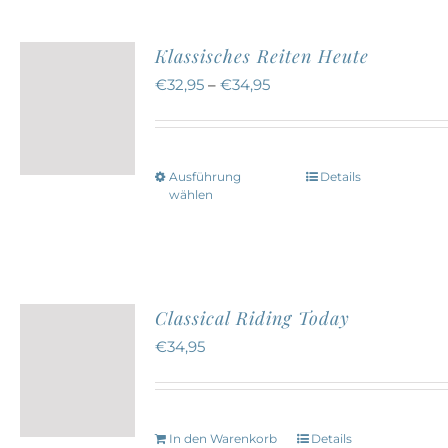
mehrere
gewählt
Varianten
werden
Klassisches Reiten Heute
auf.
€
32,95
–
€
34,95
Die
Optionen
können
Ausführung
Details
Dieses
auf
wählen
Produkt
der
weist
Produktseite
mehrere
gewählt
Varianten
werden
Classical Riding Today
auf.
€
34,95
Die
Optionen
können
In den Warenkorb
Details