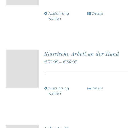
können
auf
Ausführung
Details
Dieses
der
wählen
Produkt
Produktseite
weist
gewählt
mehrere
werden
Varianten
Klassische Arbeit an der Hand
auf.
€
32,95
–
€
34,95
Die
Optionen
können
Ausführung
Details
Dieses
auf
wählen
Produkt
der
weist
Produktseite
mehrere
gewählt
Varianten
werden