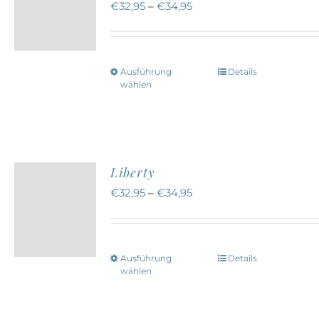
€
32,95
–
€
34,95
Optionen
können
auf
Ausführung
Details
Dieses
der
wählen
Produkt
Produktseite
weist
gewählt
mehrere
werden
Varianten
Liberty
auf.
€
32,95
–
€
34,95
Die
Optionen
können
Ausführung
Details
Dieses
auf
wählen
Produkt
der
weist
Produktseite