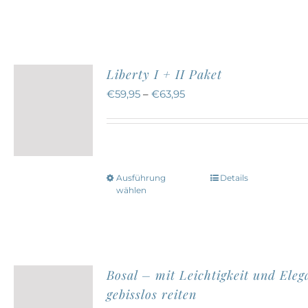
Produkt
Produktseite
weist
gewählt
mehrere
werden
Varianten
Liberty I + II Paket
auf.
€
59,95
–
€
63,95
Die
Optionen
können
auf
Ausführung
Details
Dieses
der
wählen
Produkt
Produktseite
weist
gewählt
mehrere
werden
Varianten
Bosal – mit Leichtigkeit und Eleg
auf.
gebisslos reiten
Die