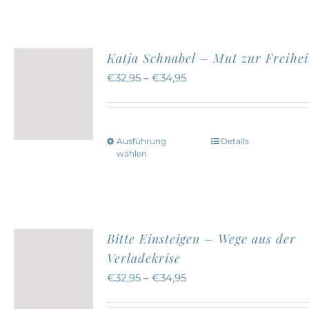
weist
mehrere
Varianten
Katja Schnabel – Mut zur Freihei
auf.
€
32,95
–
€
34,95
Die
Optionen
können
Ausführung
Details
Dieses
auf
wählen
Produkt
der
weist
Produktseite
mehrere
gewählt
Varianten
werden
Bitte Einsteigen – Wege aus der
auf.
Verladekrise
Die
€
32,95
–
€
34,95
Optionen