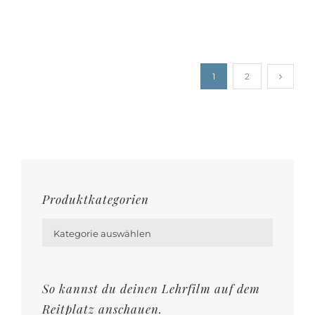
auf
der
Produktseite
gewählt
1
2
werden
Produktkategorien

Kategorie auswählen
So kannst du deinen Lehrfilm auf dem
Reitplatz anschauen.