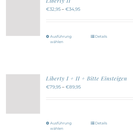
Liberty II
auf.
€
32,95
–
€
34,95
Die
Optionen
können
Ausführung
Details
Dieses
auf
wählen
Produkt
der
weist
Produktseite
mehrere
gewählt
Varianten
werden
Liberty I + II + Bitte Einsteigen
auf.
€
79,95
–
€
89,95
Die
Optionen
können
auf
Ausführung
Details
Dieses
der
wählen