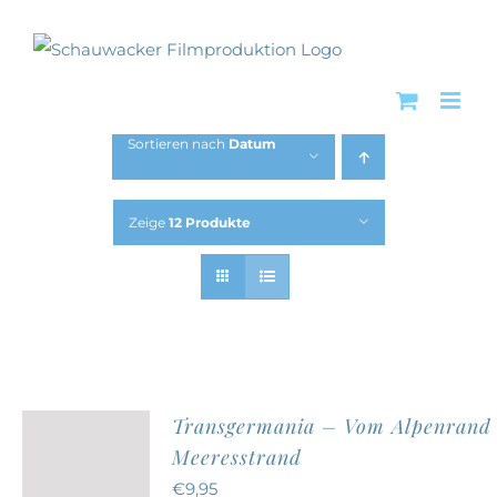
Zum
Inhalt
springen
Sortieren nach
Datum
Zeige
12 Produkte
Transgermania – Vom Alpenrand
Meeresstrand
€
9,95