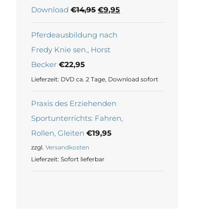
Ursprünglicher
Aktueller
Download
€
14,95
€
9,95
Preis
Preis
Pferdeausbildung nach
war:
ist:
Fredy Knie sen., Horst
€14,95
€9,95.
Becker
€
22,95
Lieferzeit:
DVD ca. 2 Tage, Download sofort
Praxis des Erziehenden
Sportunterrichts: Fahren,
Rollen, Gleiten
€
19,95
zzgl.
Versandkosten
Lieferzeit:
Sofort lieferbar