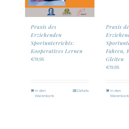
Praxis des
Praxis de
Erziehenden
Erziehen
Sportunterrichts:
Sportunte
Kooperatives Lernen
Fahren, R
Gleiten
€
19,95
€
19,95
In den
Details
In den
Warenkorb
Warenkor