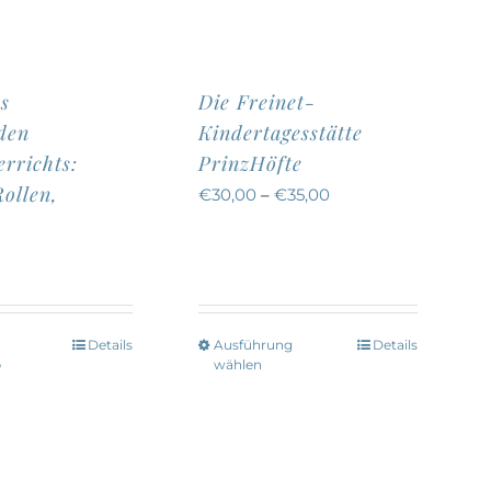
s
Die Freinet-
den
Kindertagesstätte
rrichts:
PrinzHöfte
ollen,
€
30,00
–
€
35,00
Details
Ausführung
Details
Dieses
b
wählen
Produkt
weist
mehrere
Varianten