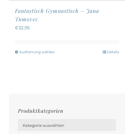
Fantastisch Gymnastisch – Jana
Tumovec
€
32,95
Ausführung wählen
Details
Dieses
Produkt
weist
mehrere
Varianten
auf.
Die
Produktkategorien
Optionen

können
Kategorie auswählen