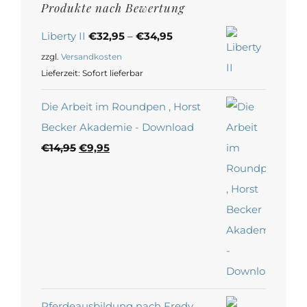
Produkte nach Bewertung
Liberty II
€
32,95
–
€
34,95
zzgl.
Versandkosten
Lieferzeit:
Sofort lieferbar
Die Arbeit im Roundpen , Horst
Becker Akademie - Download
Ursprünglicher
Aktueller
€
14,95
€
9,95
Preis
Preis
war:
ist:
€14,95
€9,95.
Pferdeausbildung nach Fredy