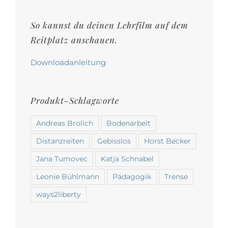
auf
der
So kannst du deinen Lehrfilm auf dem
Produktseite
Reitplatz anschauen.
gewählt
werden
Downloadanleitung
Produkt-Schlagworte
Andreas Brolich
Bodenarbeit
Distanzreiten
Gebisslos
Horst Becker
Jana Tumovec
Katja Schnabel
Leonie Bühlmann
Pädagogik
Trense
ways2liberty