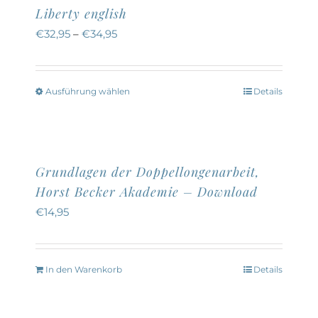
Liberty english
€
32,95
–
€
34,95
Ausführung wählen
Details
Dieses
Produkt
weist
mehrere
Grundlagen der Doppellongenarbeit,
Varianten
Horst Becker Akademie – Download
auf.
€
14,95
Die
Optionen
können
In den Warenkorb
Details
auf
der