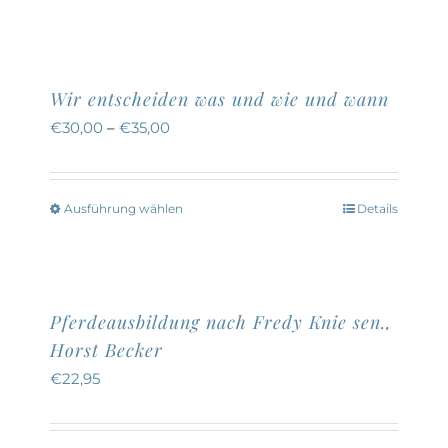
Produkt
weist
mehrere
Wir entscheiden was und wie und wann
Varianten
€
30,00
–
€
35,00
auf.
Die
Optionen
Ausführung wählen
Details
Dieses
können
Produkt
auf
weist
der
mehrere
Pferdeausbildung nach Fredy Knie sen.,
Produktseite
Varianten
Horst Becker
gewählt
auf.
€
22,95
werden
Die
Optionen