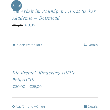
Produktseite
Sale!
Die Arbeit im Roundpen , Horst Becker
gewählt
Akademie – Download
werden
Ursprünglicher
Aktueller
€
9,95
€
14,95
Preis
Preis
war:
ist:
In den Warenkorb
Details
€14,95
€9,95.
Die Freinet-Kindertagesstätte
PrinzHöfte
€
30,00
–
€
35,00
Ausführung wählen
Details
Dieses