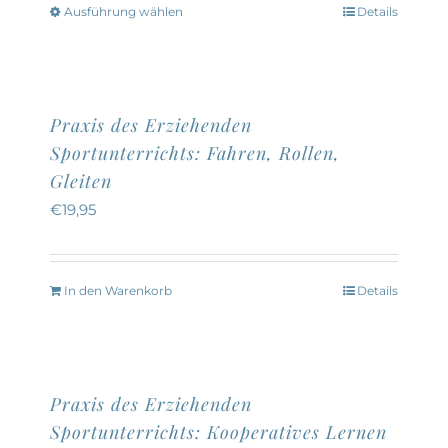
können
Ausführung wählen
Details
Dieses
auf
Produkt
der
weist
Produktseite
mehrere
Praxis des Erziehenden
gewählt
Varianten
Sportunterrichts: Fahren, Rollen,
werden
auf.
Gleiten
Die
€
19,95
Optionen
können
auf
In den Warenkorb
Details
der
Produktseite
gewählt
Praxis des Erziehenden
werden
Sportunterrichts: Kooperatives Lernen