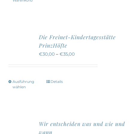
Warenkorb
Die Freinet-Kindertagesstätte
PrinzHöfte
€
30,00
–
€
35,00
Ausführung
Details
Dieses
wählen
Produkt
weist
mehrere
Varianten
Wir entscheiden was und wie und
auf.
wann