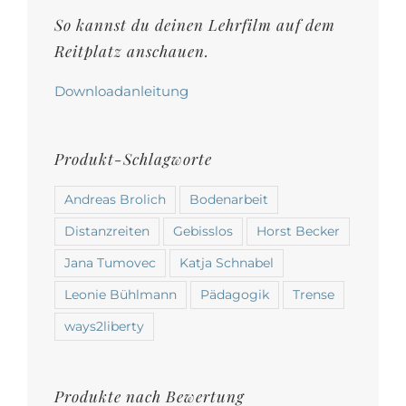
Produktseite
So kannst du deinen Lehrfilm auf dem
gewählt
Reitplatz anschauen.
werden
Downloadanleitung
Produkt-Schlagworte
Andreas Brolich
Bodenarbeit
Distanzreiten
Gebisslos
Horst Becker
Jana Tumovec
Katja Schnabel
Leonie Bühlmann
Pädagogik
Trense
ways2liberty
Produkte nach Bewertung