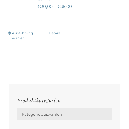
Die
€
30,00
–
€
35,00
Optionen
können
auf
Ausführung
Details
Dieses
der
wählen
Produkt
Produktseite
weist
gewählt
mehrere
werden
Varianten
auf.
Die
Optionen
Produktkategorien
können

auf
Kategorie auswählen
der