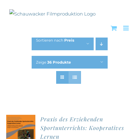
Zum
Inhalt
springen
Sortieren nach
Preis
Zeige
36 Produkte
Praxis des Erziehenden
Sportunterrichts: Kooperatives
Lernen