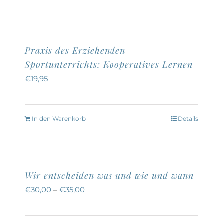
der
Produktseite
gewählt
Praxis des Erziehenden
werden
Sportunterrichts: Kooperatives Lernen
€
19,95
In den Warenkorb
Details
Wir entscheiden was und wie und wann
€
30,00
–
€
35,00