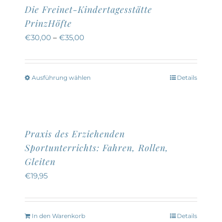
Die Freinet-Kindertagesstätte
PrinzHöfte
€
30,00
–
€
35,00
Ausführung wählen
Details
Dieses
Produkt
weist
mehrere
Praxis des Erziehenden
Varianten
Sportunterrichts: Fahren, Rollen,
auf.
Gleiten
Die
€
19,95
Optionen
können
auf
In den Warenkorb
Details