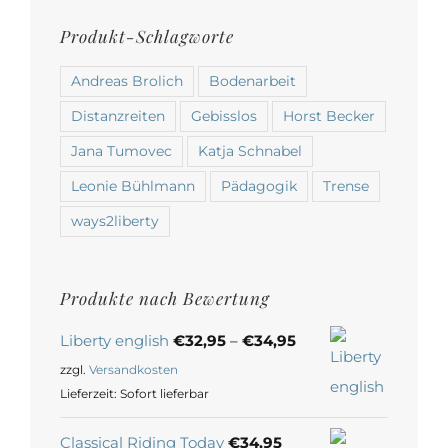
Produkt-Schlagworte
Andreas Brolich
Bodenarbeit
Distanzreiten
Gebisslos
Horst Becker
Jana Tumovec
Katja Schnabel
Leonie Bühlmann
Pädagogik
Trense
ways2liberty
Produkte nach Bewertung
Liberty english
€
32,95
–
€
34,95
zzgl.
Versandkosten
Lieferzeit:
Sofort lieferbar
Classical Riding Today
€
34,95