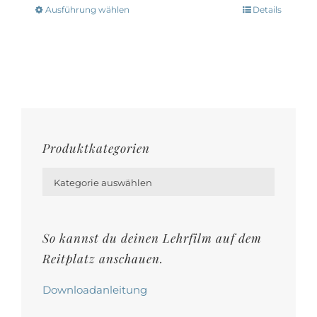
Ausführung wählen
Details
Dieses
Produkt
weist
mehrere
Varianten
auf.
Die
Produktkategorien
Optionen

können
Kategorie auswählen
auf
der
So kannst du deinen Lehrfilm auf dem
Produktseite
Reitplatz anschauen.
gewählt
werden
Downloadanleitung