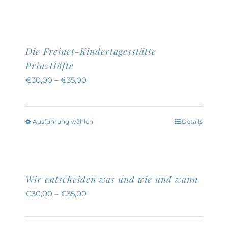
Die Freinet-Kindertagesstätte
PrinzHöfte
€
30,00
–
€
35,00
Ausführung wählen
Details
Dieses
Produkt
weist
mehrere
Wir entscheiden was und wie und wann
Varianten
€
30,00
–
€
35,00
auf.
Die