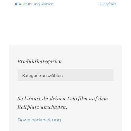
Optionen
Ausführung wählen
Details
Dieses
können
Produkt
auf
weist
der
mehrere
Produktseite
Varianten
gewählt
auf.
werden
Die
Produktkategorien
Optionen

können
Kategorie auswählen
auf
der
So kannst du deinen Lehrfilm auf dem
Produktseite
Reitplatz anschauen.
gewählt
werden
Downloadanleitung