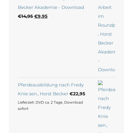
Becker Akademie - Download
Ursprünglicher
Aktueller
€
14,95
€
9,95
Preis
Preis
war:
ist:
€14,95
€9,95.
Pferdeausbildung nach Fredy
Knie sen., Horst Becker
€
22,95
Lieferzeit:
DVD ca. 2 Tage, Download
sofort