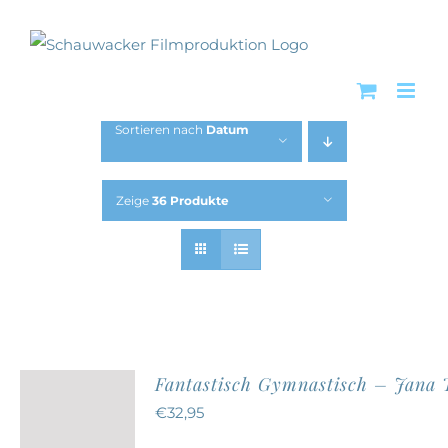
Zum
Inhalt
springen
Sortieren nach
Datum
Zeige
36 Produkte
Fantastisch Gymnastisch – Jana
€
32,95