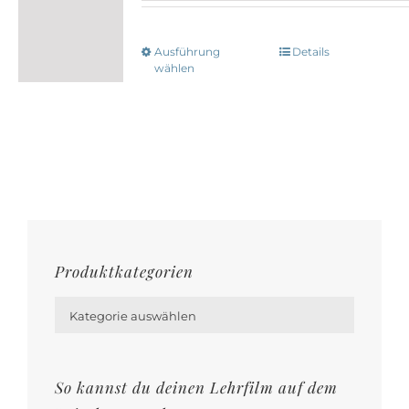
Ausführung
Details
Dieses
wählen
Produkt
weist
mehrere
Varianten
auf.
Die
Optionen
Produktkategorien
können

auf
Kategorie auswählen
der
Produktseite
gewählt
So kannst du deinen Lehrfilm auf dem