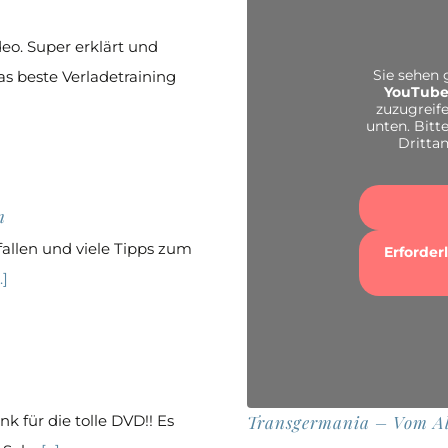
deo. Super erklärt und
Sie sehen 
s beste Verladetraining
YouTub
zuzugreife
unten. Bitt
Dritta
n
efallen und viele Tipps zum
Erforder
.]
k für die tolle DVD!! Es
Transgermania – Vom A