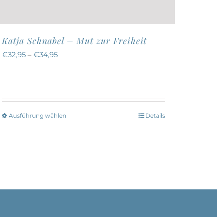
Katja Schnabel – Mut zur Freiheit
€
32,95
–
€
34,95
Ausführung wählen
Details
Dieses
Produkt
weist
mehrere
Varianten
auf.
Die