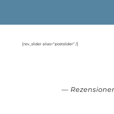
[rev_slider alias=“postslider“ /]
—
Rezension