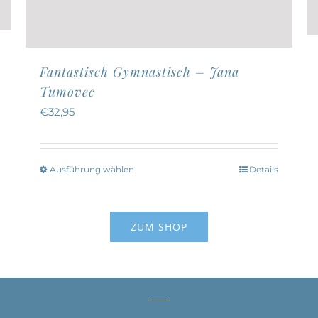
Fantastisch Gymnastisch – Jana
Tumovec
€
32,95
Ausführung wählen
Details
Dieses
Produkt
weist
ZUM SHOP
mehrere
Varianten
auf.
Die