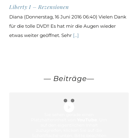
Liberty I – Rezensionen
Diana (Donnerstag, 16 Juni 2016 06:40) Vielen Dank
für die tolle DVD!! Es hat mir die Augen wieder
etwas weiter geöffnet. Sehr
[...]
—
Beiträge
—
Sie sehen gerade einen
Platzhalterinhalt von
YouTube
. Um
auf den eigentlichen Inhalt
zuzugreifen, klicken Sie auf die
Schaltfläche unten. Bitte beachten