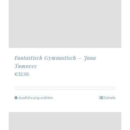
Fantastisch Gymnastisch – Jana
Tumovec
€
32,95
Ausführung wählen
Details
Dieses
Produkt
weist
mehrere