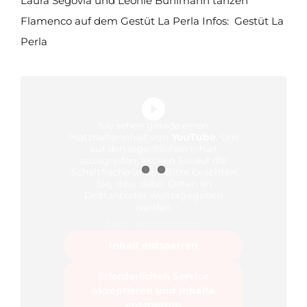
Laura Segovia und Leonie Bühlmann tanzen
Flamenco auf dem Gestüt La Perla Infos: Gestüt La
Perla
Sie sehen gerade einen
Platzhalterinhalt von
YouTube
. Um
auf den eigentlichen Inhalt
zuzugreifen, klicken Sie auf die
Schaltfläche unten. Bitte beachten
Sie, dass dabei Daten an
Drittanbieter weitergegeben
werden.
Mehr Informationen
Inhalt entsperren
Erforderlichen Service
akzeptieren und Inhalte
entsperren