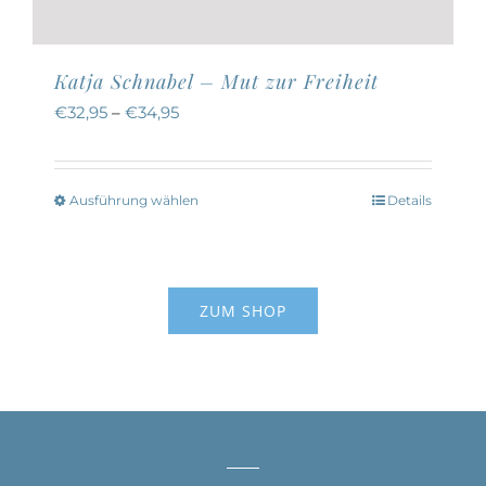
Katja Schnabel – Mut zur Freiheit
€
32,95
–
€
34,95
Ausführung wählen
Details
Dieses
Produkt
weist
mehrere
ZUM SHOP
Varianten
auf.
Die
Optionen
können