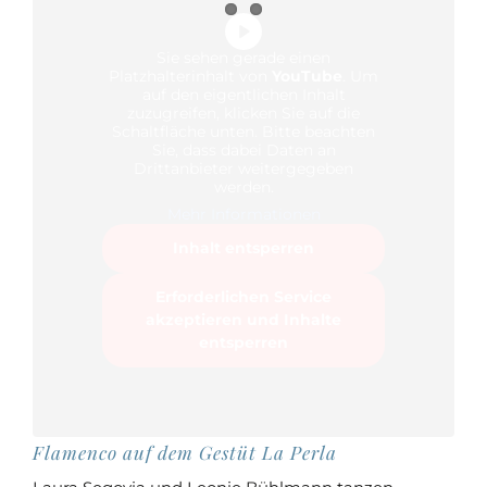
Sie sehen gerade einen
Platzhalterinhalt von
YouTube
. Um
auf den eigentlichen Inhalt
zuzugreifen, klicken Sie auf die
Schaltfläche unten. Bitte beachten
Sie, dass dabei Daten an
Drittanbieter weitergegeben
werden.
Mehr Informationen
Inhalt entsperren
Erforderlichen Service
akzeptieren und Inhalte
entsperren
Flamenco auf dem Gestüt La Perla