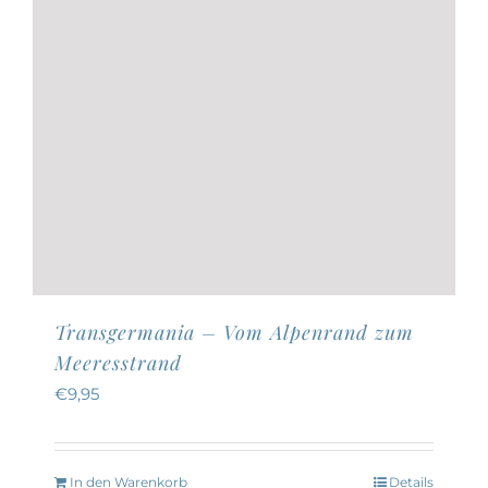
Transgermania – Vom Alpenrand zum
Meeresstrand
€
9,95
In den Warenkorb
Details