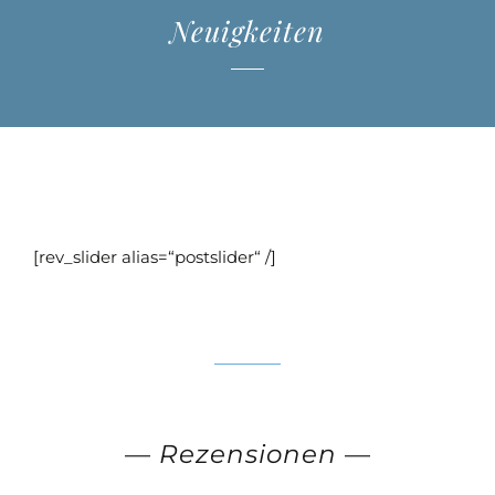
auf
Neuigkeiten
der
Produktseite
gewählt
werden
[rev_slider alias=“postslider“ /]
—
Rezensionen
—