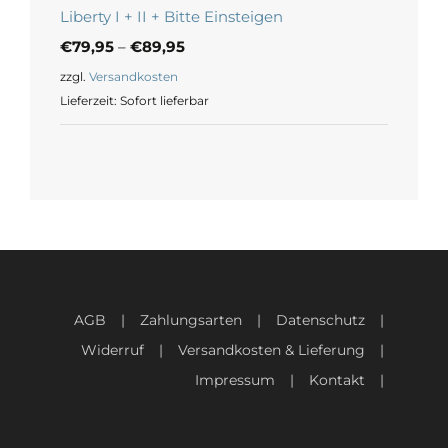
Liberty I + II + Bitte Einsteigen
€
79,95
–
€
89,95
zzgl.
Versandkosten
Lieferzeit:
Sofort lieferbar
AGB
Zahlungsarten
Datenschutz
Widerruf
Versandkosten & Lieferung
Impressum
Kontakt