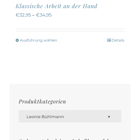
Klassische Arbeit an der Hand
€
32,95
–
€
34,95
Ausführung wählen
Details
Dieses
Produkt
weist
mehrere
Varianten
auf.
Die
Produktkategorien
Optionen

können
Leonie Bühlmann
×
auf
der