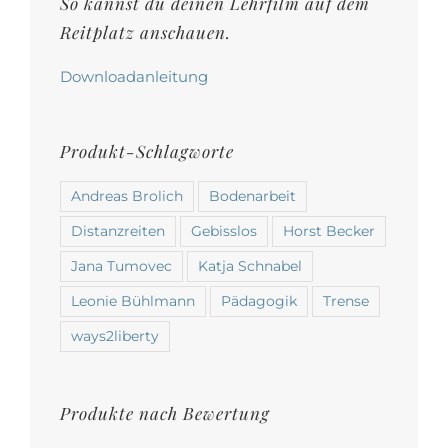
So kannst du deinen Lehrfilm auf dem
Produktseite
Reitplatz anschauen.
gewählt
werden
Downloadanleitung
Produkt-Schlagworte
Andreas Brolich
Bodenarbeit
Distanzreiten
Gebisslos
Horst Becker
Jana Tumovec
Katja Schnabel
Leonie Bühlmann
Pädagogik
Trense
ways2liberty
Produkte nach Bewertung