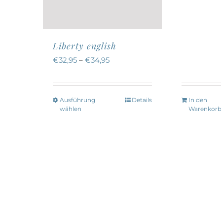
Liberty english
€
32,95
–
€
34,95
Ausführung
Details
In den
Dieses
wählen
Warenkor
Produkt
weist
mehrere
Varianten
auf.
Die
Optionen
können