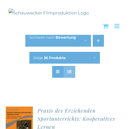
Zum
Inhalt
springen
Sortieren nach
Bewertung
Zeige
36 Produkte
Praxis des Erziehenden
Sportunterrichts: Kooperatives
Lernen