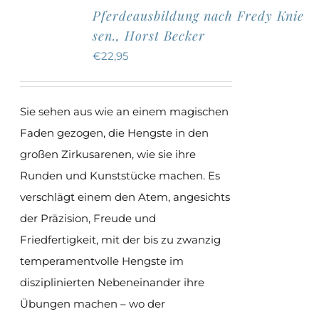
Varianten
werden
Pferdeausbildung nach Fredy Knie
auf.
sen., Horst Becker
Die
€
22,95
Optionen
können
auf
Sie sehen aus wie an einem magischen
der
Faden gezogen, die Hengste in den
Produktseite
großen Zirkusarenen, wie sie ihre
gewählt
Runden und Kunststücke machen. Es
werden
verschlägt einem den Atem, angesichts
der Präzision, Freude und
Friedfertigkeit, mit der bis zu zwanzig
temperamentvolle Hengste im
disziplinierten Nebeneinander ihre
Übungen machen – wo der