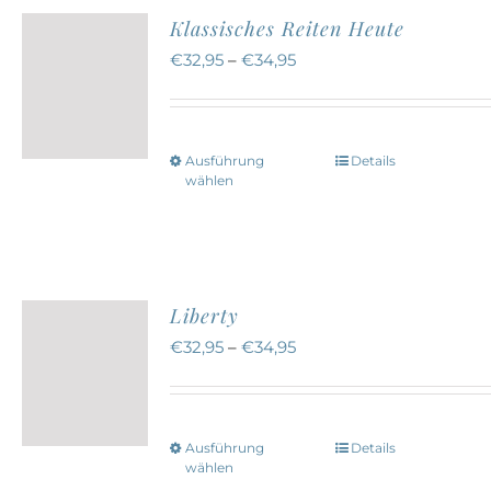
Varianten
werden
Klassisches Reiten Heute
auf.
€
32,95
–
€
34,95
Die
Optionen
können
Ausführung
Details
Dieses
auf
wählen
Produkt
der
weist
Produktseite
mehrere
gewählt
Varianten
werden
Liberty
auf.
€
32,95
–
€
34,95
Die
Optionen
können
Ausführung
Details
Dieses
auf
wählen
Produkt