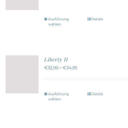
können
auf
Ausführung
Details
Dieses
der
wählen
Produkt
Produktseite
weist
gewählt
mehrere
werden
Varianten
Liberty II
auf.
€
32,95
–
€
34,95
Die
Optionen
können
Ausführung
Details
Dieses
auf
wählen
Produkt
der
weist
Produktseite
mehrere
gewählt