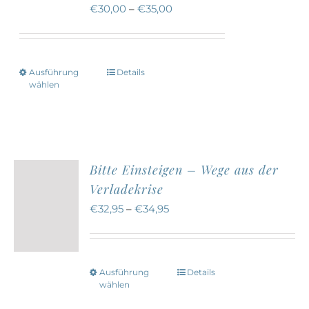
€
30,00
–
€
35,00
Optionen
können
auf
Ausführung
Details
Dieses
der
wählen
Produkt
Produktseite
weist
gewählt
mehrere
werden
Varianten
Bitte Einsteigen – Wege aus der
auf.
Verladekrise
Die
€
32,95
–
€
34,95
Optionen
können
auf
Ausführung
Details
Dieses
der
wählen
Produkt
Produktseite