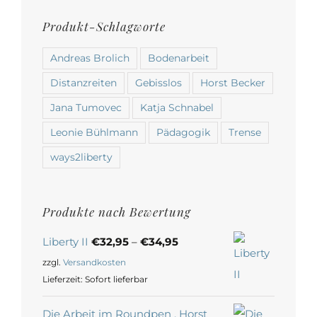
Andreas Brolich
Bodenarbeit
Distanzreiten
Gebisslos
Horst Becker
Jana Tumovec
Katja Schnabel
Leonie Bühlmann
Pädagogik
Trense
ways2liberty
Produkte nach Bewertung
Liberty II
€
32,95
–
€
34,95
zzgl.
Versandkosten
Lieferzeit:
Sofort lieferbar
Die Arbeit im Roundpen , Horst
Becker Akademie - Download
Ursprünglicher
Aktueller
€
14,95
€
9,95