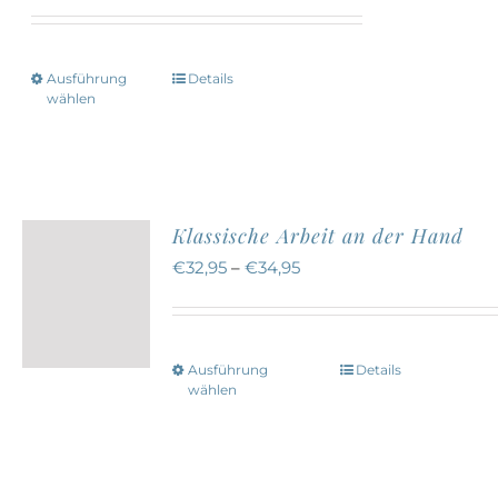
können
auf
Ausführung
Details
Dieses
der
wählen
Produkt
Produktseite
weist
gewählt
mehrere
werden
Varianten
Klassische Arbeit an der Hand
auf.
€
32,95
–
€
34,95
Die
Optionen
können
Ausführung
Details
Dieses
auf
wählen
Produkt
der
weist
Produktseite
mehrere
gewählt