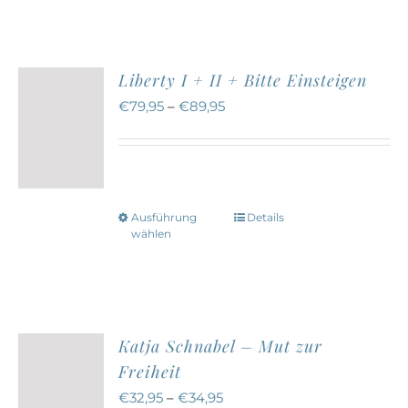
weist
gewählt
mehrere
werden
Varianten
Liberty I + II + Bitte Einsteigen
auf.
€
79,95
–
€
89,95
Die
Optionen
können
auf
Ausführung
Details
Dieses
der
wählen
Produkt
Produktseite
weist
gewählt
mehrere
werden
Varianten
Katja Schnabel – Mut zur Freihei
auf.
€
32,95
–
€
34,95
Die