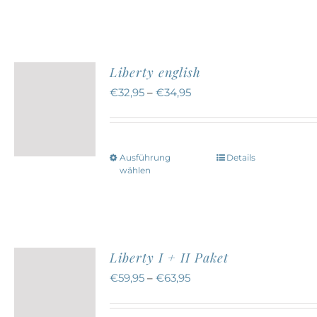
der
weist
Produktseite
mehrere
gewählt
Varianten
werden
Liberty english
auf.
€
32,95
–
€
34,95
Die
Optionen
können
Ausführung
Details
Dieses
auf
wählen
Produkt
der
weist
Produktseite
mehrere
gewählt
Varianten
werden
Liberty I + II Paket
auf.
€
59,95
–
€
63,95
Die
Optionen