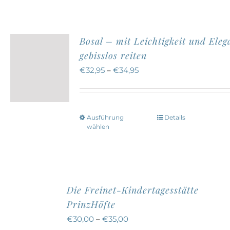
Bosal – mit Leichtigkeit und Eleg
gebisslos reiten
€
32,95
–
€
34,95
Ausführung
Details
Dieses
wählen
Produkt
weist
mehrere
Varianten
Die Freinet-Kindertagesstätte
auf.
PrinzHöfte
Die
€
30,00
–
€
35,00
Optionen