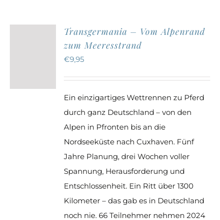
Transgermania – Vom Alpenrand
auf.
zum Meeresstrand
Die
€
9,95
Optionen
können
auf
Ein einzigartiges Wettrennen zu Pferd
der
durch ganz Deutschland – von den
Produktseite
Alpen in Pfronten bis an die
gewählt
Nordseeküste nach Cuxhaven. Fünf
werden
Jahre Planung, drei Wochen voller
Spannung, Herausforderung und
Entschlossenheit. Ein Ritt über 1300
Kilometer – das gab es in Deutschland
noch nie. 66 Teilnehmer nehmen 2024
die Herausforderung an. Sieben Pferde
bewältigen mehr als 1000 Kilometer in