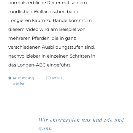
normalsterbliche Reiter mit seinem
rundlichen Wallach schon beim
Longieren kaum zu Rande kommt. In
diesem Video wird am Beispiel von
mehreren Pferden, die in ganz
verschiedenen Ausbildungsstufen sind,
nachvollziebar in einzelnen Schritten in
das Longen-ABC eingeführt.
Ausführung
Details
Dieses
wählen
Produkt
weist
mehrere
Varianten
Wir entscheiden was und wie und
auf.
wann
Die