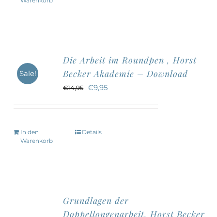
Warenkorb
Die Arbeit im Roundpen , Horst
Becker Akademie – Download
Sale!
Ursprünglicher
Aktueller
€
9,95
€
14,95
Preis
Preis
war:
ist:
€14,95
€9,95.
In den
Details
Warenkorb
Grundlagen der
Doppellongenarbeit, Horst Becker