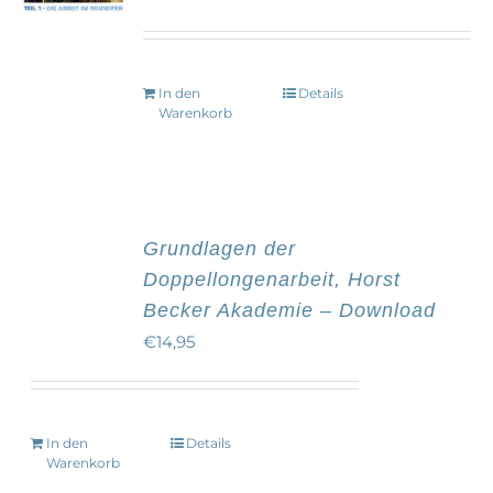
Preis
Preis
war:
ist:
€14,95
€9,95.
In den
Details
Warenkorb
Grundlagen der
Doppellongenarbeit, Horst
Becker Akademie – Download
€
14,95
In den
Details
Warenkorb