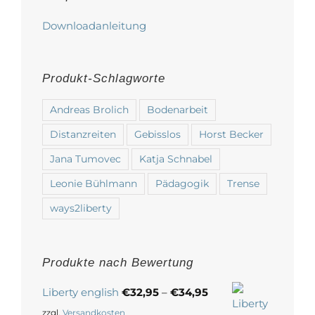
Downloadanleitung
Produkt-Schlagworte
Andreas Brolich
Bodenarbeit
Distanzreiten
Gebisslos
Horst Becker
Jana Tumovec
Katja Schnabel
Leonie Bühlmann
Pädagogik
Trense
ways2liberty
Produkte nach Bewertung
Liberty english
€
32,95
–
€
34,95
zzgl.
Versandkosten