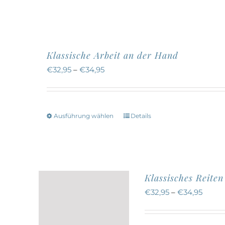
Klassische Arbeit an der Hand
€
32,95
–
€
34,95
Ausführung wählen
Details
Dieses
Produkt
weist
mehrere
Klassisches Reite
Varianten
€
32,95
–
€
34,95
auf.
Die
Optionen