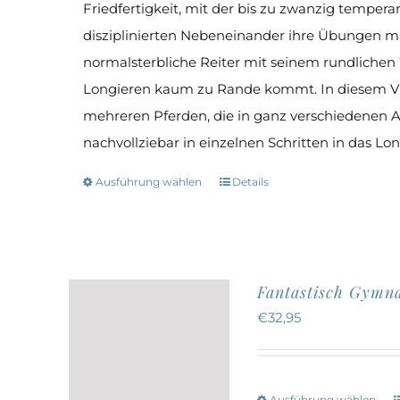
Friedfertigkeit, mit der bis zu zwanzig temper
disziplinierten Nebeneinander ihre Übungen m
normalsterbliche Reiter mit seinem rundlichen
Longieren kaum zu Rande kommt. In diesem Vi
mehreren Pferden, die in ganz verschiedenen A
nachvollziebar in einzelnen Schritten in das L
Ausführung wählen
Details
Dieses
Produkt
weist
mehrere
Fantastisch Gymn
Varianten
€
32,95
auf.
Die
Optionen
Ausführung wählen