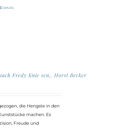
Details
Dieses
Produkt
eist
mehrere
Varianten
uf.
Die
Optionen
nach Fredy Knie sen., Horst Becker
können
auf
der
Produktseite
ezogen, die Hengste in den
gewählt
 Kunststücke machen. Es
werden
zision, Freude und