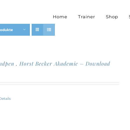
Home
Trainer
Shop
rodukte
undpen , Horst Becker Akademie – Download
r
Details