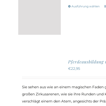
können
Ausführung wählen
auf
der
w
Produktseite
gewählt
werden
a
Pferdeausbildung 
€
22,95
Sie sehen aus wie an einem magischen Faden g
großen Zirkusarenen, wie sie ihre Runden und
verschlägt einem den Atem, angesichts der Prä