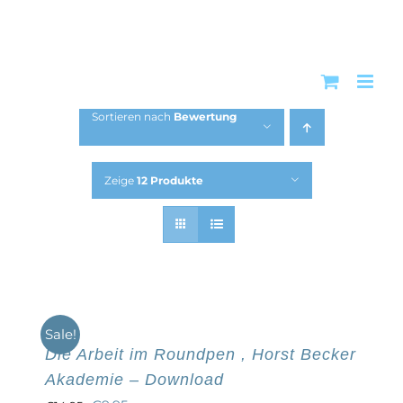
Zum
Inhalt
springen
Sortieren nach
Bewertung
Zeige
12 Produkte
Sale!
Die Arbeit im Roundpen , Horst Becker
Akademie – Download