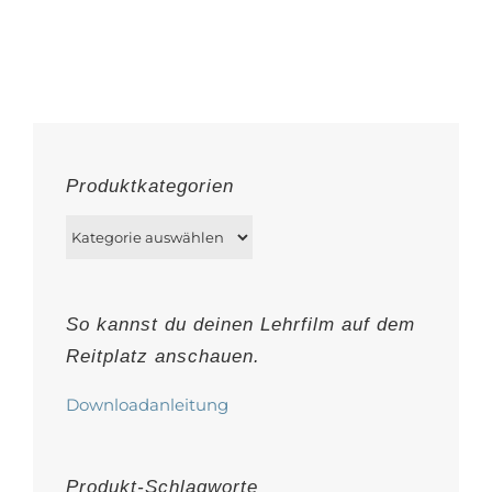
Produkt
weist
mehrere
Varianten
auf.
Die
Produktkategorien
Optionen
können
auf
der
So kannst du deinen Lehrfilm auf dem
Produktseite
Reitplatz anschauen.
gewählt
werden
Downloadanleitung
Produkt-Schlagworte