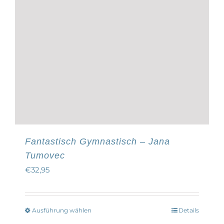
gewählt
werden
Fantastisch Gymnastisch – Jana
Tumovec
€
32,95
Ausführung wählen
Details
Dieses