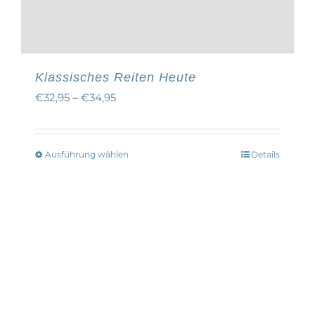
Klassisches Reiten Heute
€
32,95
–
€
34,95
Ausführung wählen
Details
Dieses
Produkt
weist
mehrere
Varianten
auf.
Die
Optionen