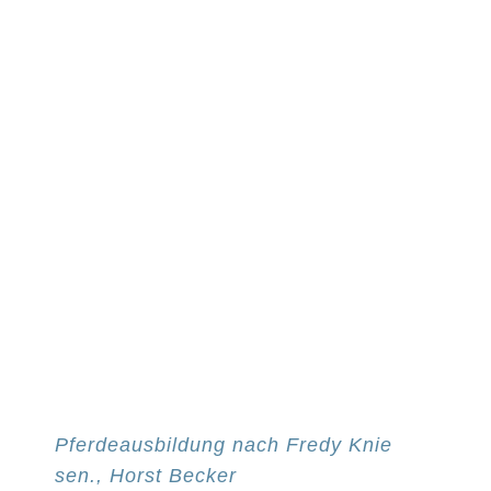
können
auf
der
Produktseite
gewählt
werden
Pferdeausbildung nach Fredy Knie
sen., Horst Becker