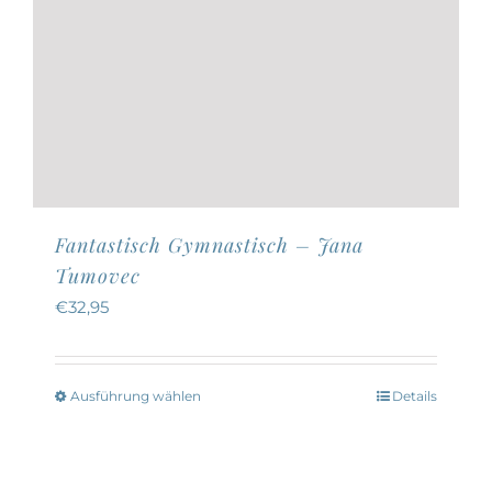
Fantastisch Gymnastisch – Jana
Tumovec
€
32,95
Ausführung wählen
Details
Dieses
Produkt
weist