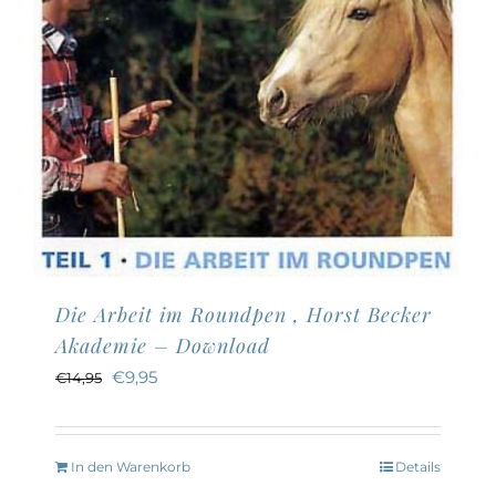
Die Arbeit im Roundpen , Horst Becker
Akademie – Download
Ursprünglicher
Aktueller
€
9,95
€
14,95
Preis
Preis
war:
ist:
In den Warenkorb
Details
€14,95
€9,95.