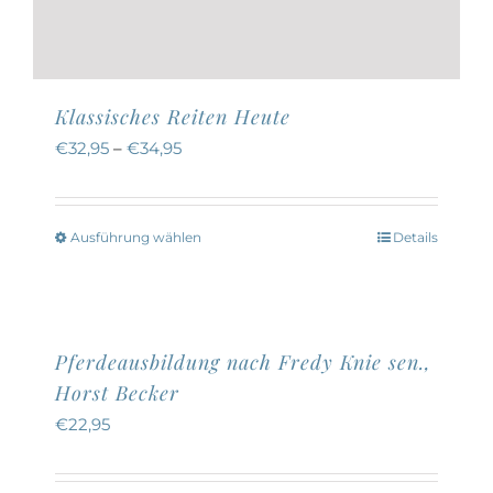
Klassisches Reiten Heute
€
32,95
–
€
34,95
Ausführung wählen
Details
Dieses
Produkt
weist
mehrere
Pferdeausbildung nach Fredy Knie sen.,
Varianten
Horst Becker
auf.
€
22,95
Die
Optionen