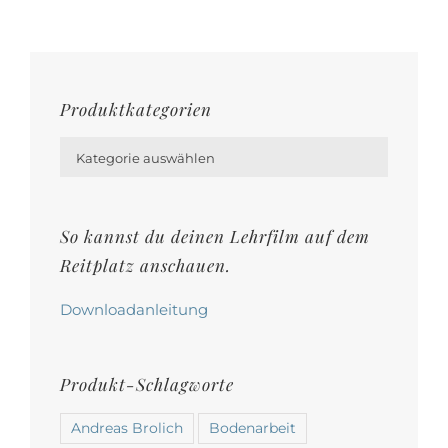
mehrere
Varianten
auf.
Die
Produktkategorien
Optionen

können
Kategorie auswählen
auf
der
So kannst du deinen Lehrfilm auf dem
Produktseite
Reitplatz anschauen.
gewählt
werden
Downloadanleitung
Produkt-Schlagworte
Andreas Brolich
Bodenarbeit