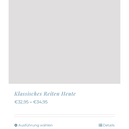
Produktseite
gewählt
werden
Klassisches Reiten Heute
€
32,95
–
€
34,95
Ausführung wählen
Details
Dieses