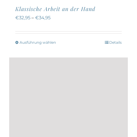
Klassische Arbeit an der Hand
€
32,95
–
€
34,95
Ausführung wählen
Details
Dieses
Produkt
weist
mehrere
Varianten
auf.
Die
Optionen
können
auf
der