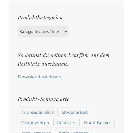
auf.
Die
Produktkategorien
Optionen
können
auf
der
So kannst du deinen Lehrfilm auf dem
Produktseite
Reitplatz anschauen.
gewählt
werden
Downloadanleitung
Produkt-Schlagworte
Andreas Brolich
Bodenarbeit
Distanzreiten
Gebisslos
Horst Becker
Jana Tumovec
Katja Schnabel