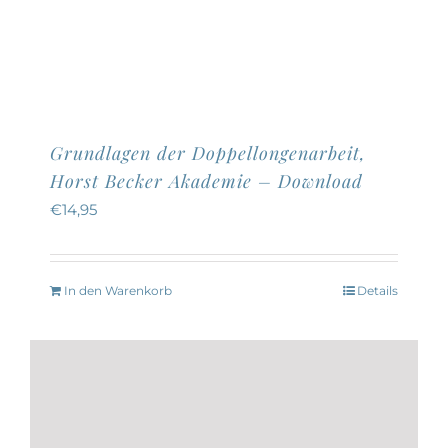
Produktseite
gewählt
werden
Grundlagen der Doppellongenarbeit,
Horst Becker Akademie – Download
€
14,95
In den Warenkorb
Details