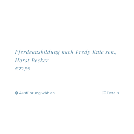
Pferdeausbildung nach Fredy Knie sen.,
Horst Becker
€
22,95
Ausführung wählen
Details
Dieses
Produkt
weist
mehrere
Varianten