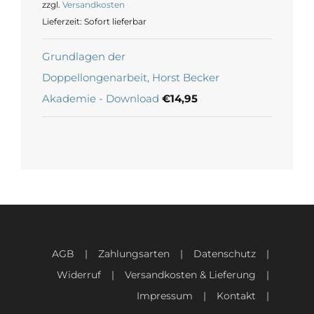
zzgl.
Versandkosten
Lieferzeit:
Sofort lieferbar
Grundlagen der
Doppellongenarbeit, Horst Becker
Akademie - Download
€
14,95
AGB
Zahlungsarten
Datenschutz
Widerruf
Versandkosten & Lieferung
Impressum
Kontakt