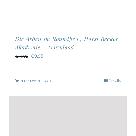
Die Arbeit im Roundpen , Horst Becker
Akademie – Download
Ursprünglicher
Aktueller
€
9,95
€
14,95
Preis
Preis
war:
ist:
In den Warenkorb
Details
€14,95
€9,95.