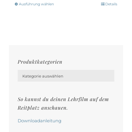
Optionen
Ausführung wählen
Details
Dieses
können
Produkt
auf
weist
der
mehrere
Produktseite
Varianten
gewählt
auf.
werden
Die
Produktkategorien
Optionen

können
Kategorie auswählen
auf
der
So kannst du deinen Lehrfilm auf dem
Produktseite
Reitplatz anschauen.
gewählt
werden
Downloadanleitung