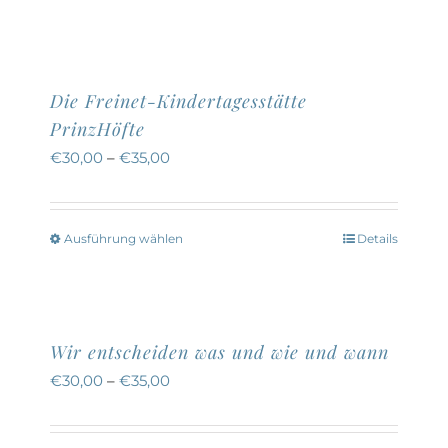
Die Freinet-Kindertagesstätte
PrinzHöfte
€
30,00
–
€
35,00
Ausführung wählen
Details
Dieses
Produkt
weist
mehrere
Wir entscheiden was und wie und wann
Varianten
€
30,00
–
€
35,00
auf.
Die