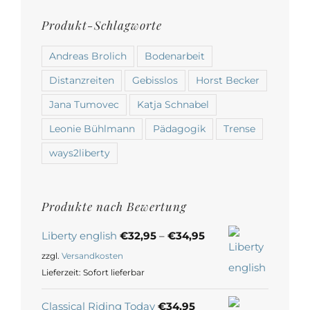
Produkt-Schlagworte
Andreas Brolich
Bodenarbeit
Distanzreiten
Gebisslos
Horst Becker
Jana Tumovec
Katja Schnabel
Leonie Bühlmann
Pädagogik
Trense
ways2liberty
Produkte nach Bewertung
Liberty english
€
32,95
–
€
34,95
zzgl.
Versandkosten
Lieferzeit:
Sofort lieferbar
Classical Riding Today
€
34,95