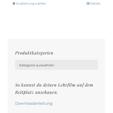
Optionen
Ausführung wählen
Details
Dieses
können
Produkt
auf
weist
der
mehrere
Produktseite
Varianten
gewählt
auf.
werden
Die
Produktkategorien
Optionen

können
Kategorie auswählen
auf
der
So kannst du deinen Lehrfilm auf dem
Produktseite
Reitplatz anschauen.
gewählt
werden
Downloadanleitung