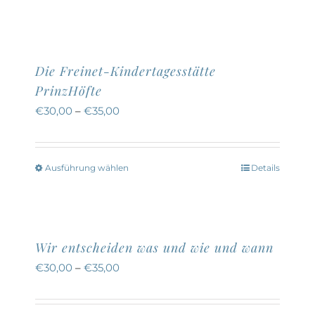
Die Freinet-Kindertagesstätte
PrinzHöfte
€
30,00
–
€
35,00
Ausführung wählen
Details
Dieses
Produkt
weist
mehrere
Wir entscheiden was und wie und wann
Varianten
€
30,00
–
€
35,00
auf.
Die