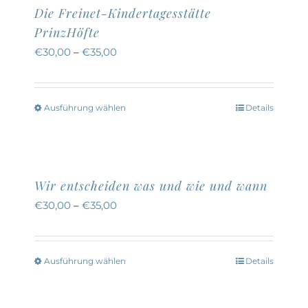
Die Freinet-Kindertagesstätte
PrinzHöfte
€
30,00
–
€
35,00
Ausführung wählen
Details
Dieses
Produkt
weist
mehrere
Wir entscheiden was und wie und wann
Varianten
€
30,00
–
€
35,00
auf.
Die
Optionen
Ausführung wählen
Details
Dieses
können
Produkt
auf
weist