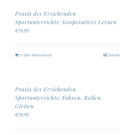
der
mehrere
Praxis des Erziehenden
Produktseite
Varianten
Sportunterrichts: Kooperatives Lernen
gewählt
auf.
€
19,95
werden
Die
Optionen
können
In den Warenkorb
Details
auf
der
Produktseite
Praxis des Erziehenden
gewählt
Sportunterrichts: Fahren, Rollen,
werden
Gleiten
€
19,95