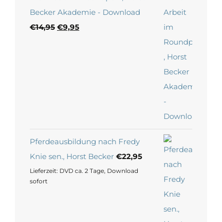
Becker Akademie - Download
Ursprünglicher
Aktueller
€
14,95
€
9,95
Preis
Preis
war:
ist:
€14,95
€9,95.
Pferdeausbildung nach Fredy
Knie sen., Horst Becker
€
22,95
Lieferzeit:
DVD ca. 2 Tage, Download
sofort