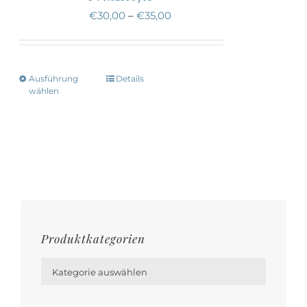
Die
€
30,00
–
€
35,00
Optionen
können
auf
Ausführung
Details
Dieses
der
wählen
Produkt
Produktseite
weist
gewählt
mehrere
werden
Varianten
auf.
Die
Optionen
Produktkategorien
können

auf
Kategorie auswählen
der