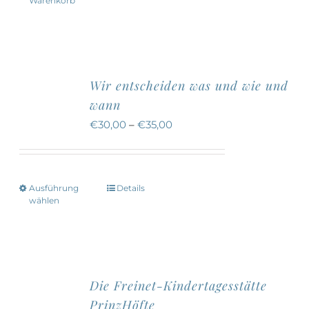
Warenkorb
Wir entscheiden was und wie und
wann
€
30,00
–
€
35,00
Ausführung
Details
Dieses
wählen
Produkt
weist
mehrere
Varianten
Die Freinet-Kindertagesstätte
auf.
PrinzHöfte