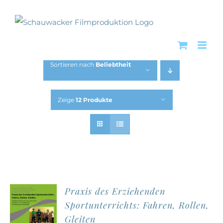
Zum
Inhalt
springen
Sortieren nach
Beliebtheit
Zeige
12 Produkte
Praxis des Erziehenden
Sportunterrichts: Fahren, Rollen,
Gleiten