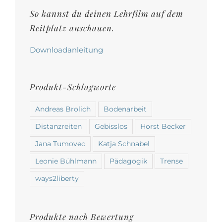
Produktseite
So kannst du deinen Lehrfilm auf dem
gewählt
Reitplatz anschauen.
werden
Downloadanleitung
Produkt-Schlagworte
Andreas Brolich
Bodenarbeit
Distanzreiten
Gebisslos
Horst Becker
Jana Tumovec
Katja Schnabel
Leonie Bühlmann
Pädagogik
Trense
ways2liberty
Produkte nach Bewertung