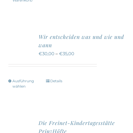
Warenkorb
Wir entscheiden was und wie und
wann
€
30,00
–
€
35,00
Ausführung
Details
Dieses
wählen
Produkt
weist
mehrere
Varianten
Die Freinet-Kindertagesstätte
auf.
PrinzHöfte