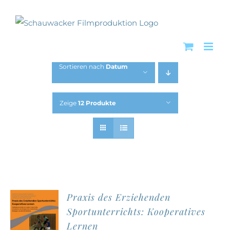
Zum
Inhalt
springen
Sortieren nach
Datum
Zeige
12 Produkte
Praxis des Erziehenden
Sportunterrichts: Kooperatives
Lernen