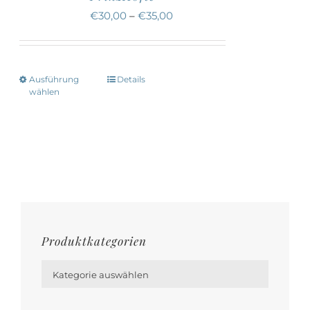
Die
€
30,00
–
€
35,00
Optionen
können
auf
Ausführung
Details
Dieses
der
wählen
Produkt
Produktseite
weist
gewählt
mehrere
werden
Varianten
auf.
Die
Optionen
Produktkategorien
können

auf
Kategorie auswählen
der