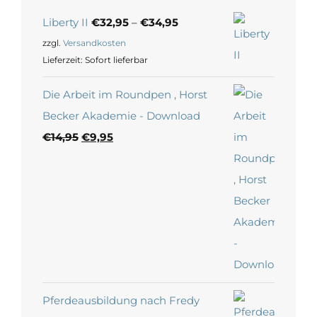
Liberty II
€
32,95
–
€
34,95
zzgl.
Versandkosten
Lieferzeit:
Sofort lieferbar
Die Arbeit im Roundpen , Horst
Becker Akademie - Download
Ursprünglicher
Aktueller
€
14,95
€
9,95
Preis
Preis
war:
ist:
€14,95
€9,95.
Pferdeausbildung nach Fredy