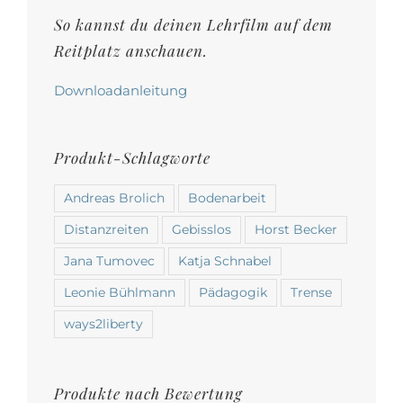
Produktseite
So kannst du deinen Lehrfilm auf dem
gewählt
Reitplatz anschauen.
werden
Downloadanleitung
Produkt-Schlagworte
Andreas Brolich
Bodenarbeit
Distanzreiten
Gebisslos
Horst Becker
Jana Tumovec
Katja Schnabel
Leonie Bühlmann
Pädagogik
Trense
ways2liberty
Produkte nach Bewertung