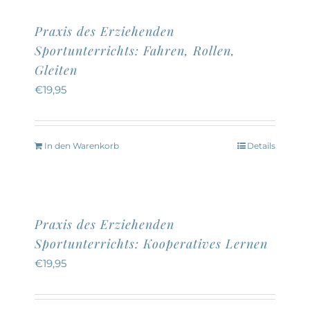
Produktseite
mehrere
Praxis des Erziehenden
gewählt
Varianten
Sportunterrichts: Fahren, Rollen,
werden
auf.
Gleiten
Die
€
19,95
Optionen
können
auf
In den Warenkorb
Details
der
Produktseite
gewählt
Praxis des Erziehenden
werden
Sportunterrichts: Kooperatives Lernen
€
19,95