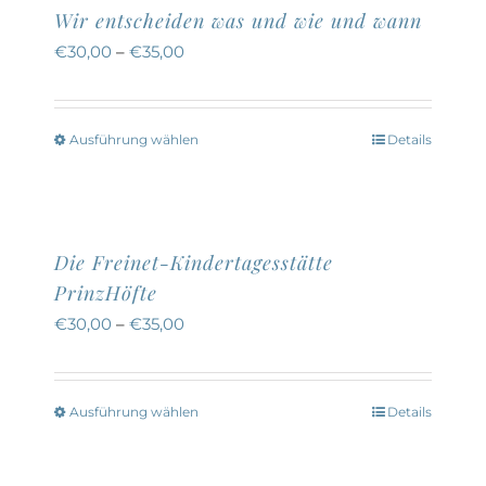
Wir entscheiden was und wie und wann
€
30,00
–
€
35,00
Ausführung wählen
Details
Dieses
Produkt
weist
mehrere
Die Freinet-Kindertagesstätte
Varianten
PrinzHöfte
auf.
€
30,00
–
€
35,00
Die
Optionen
können
Ausführung wählen
Details
Dieses
auf
Produkt
der
weist