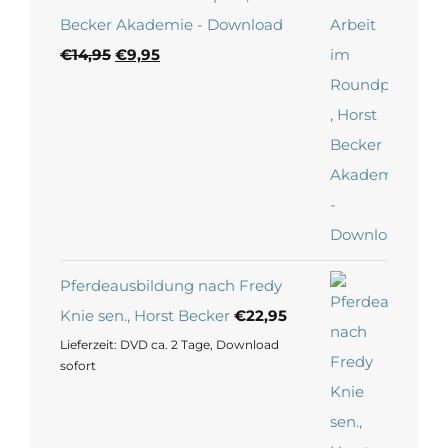
Becker Akademie - Download
Ursprünglicher
Aktueller
€
14,95
€
9,95
Preis
Preis
war:
ist:
€14,95
€9,95.
Pferdeausbildung nach Fredy
Knie sen., Horst Becker
€
22,95
Lieferzeit:
DVD ca. 2 Tage, Download
sofort