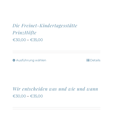
Die Freinet-Kindertagesstätte
PrinzHöfte
€
30,00
–
€
35,00
Ausführung wählen
Details
Dieses
Produkt
weist
mehrere
Wir entscheiden was und wie und wann
Varianten
€
30,00
–
€
35,00
auf.
Die