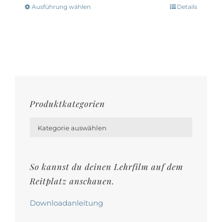
Optionen
Ausführung wählen
Details
Dieses
können
Produkt
auf
weist
der
mehrere
Produktseite
Varianten
gewählt
auf.
werden
Die
Produktkategorien
Optionen

können
Kategorie auswählen
auf
der
So kannst du deinen Lehrfilm auf dem
Produktseite
Reitplatz anschauen.
gewählt
werden
Downloadanleitung