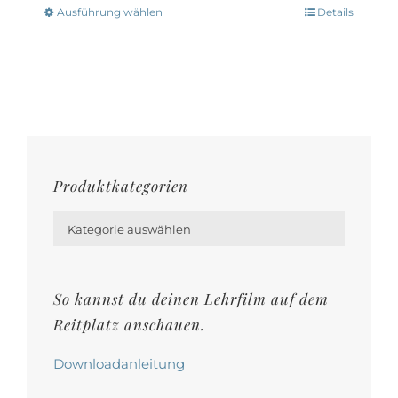
können
Ausführung wählen
Details
Dieses
auf
Produkt
der
weist
Produktseite
mehrere
gewählt
Varianten
werden
auf.
Die
Produktkategorien
Optionen

können
Kategorie auswählen
auf
der
So kannst du deinen Lehrfilm auf dem
Produktseite
Reitplatz anschauen.
gewählt
werden
Downloadanleitung