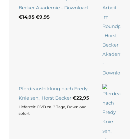
Becker Akademie - Download
Ursprünglicher
Aktueller
€
14,95
€
9,95
Preis
Preis
war:
ist:
€14,95
€9,95.
Pferdeausbildung nach Fredy
Knie sen., Horst Becker
€
22,95
Lieferzeit:
DVD ca. 2 Tage, Download
sofort