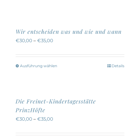
Wir entscheiden was und wie und wann
€
30,00
–
€
35,00
Ausführung wählen
Details
Dieses
Produkt
weist
mehrere
Die Freinet-Kindertagesstätte
Varianten
PrinzHöfte
auf.
€
30,00
–
€
35,00
Die
Optionen