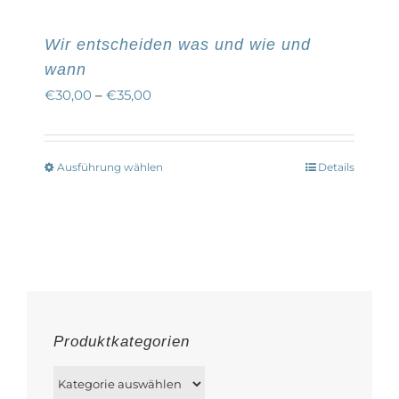
Wir entscheiden was und wie und
wann
€
30,00
–
€
35,00
Ausführung wählen
Details
Dieses
Produkt
weist
mehrere
Varianten
auf.
Die
Produktkategorien
Optionen
können