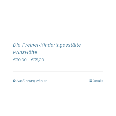
Die Freinet-Kindertagesstätte
PrinzHöfte
€
30,00
–
€
35,00
Ausführung wählen
Details
Dieses
Produkt
weist
mehrere
Varianten