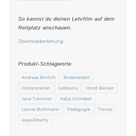
auf
der
So kannst du deinen Lehrfilm auf dem
Produktseite
Reitplatz anschauen.
gewählt
werden
Downloadanleitung
Produkt-Schlagworte
Andreas Brolich
Bodenarbeit
Distanzreiten
Gebisslos
Horst Becker
Jana Tumovec
Katja Schnabel
Leonie Bühlmann
Pädagogik
Trense
ways2liberty