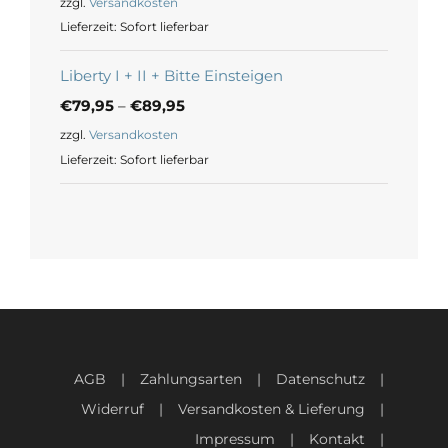
zzgl.
Versandkosten
Lieferzeit:
Sofort lieferbar
Liberty I + II + Bitte Einsteigen
€
79,95
–
€
89,95
zzgl.
Versandkosten
Lieferzeit:
Sofort lieferbar
AGB
Zahlungsarten
Datenschutz
Widerruf
Versandkosten & Lieferung
Impressum
Kontakt