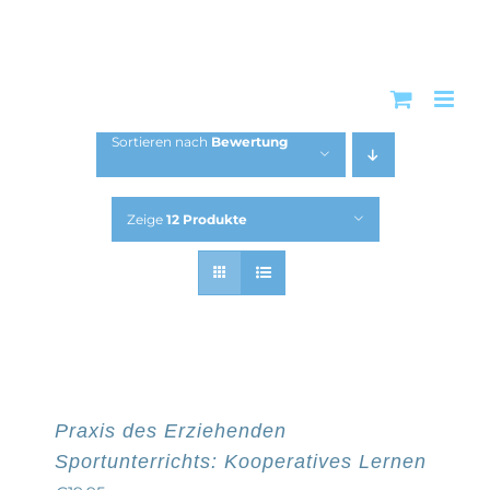
Zum
Inhalt
springen
Sortieren nach
Bewertung
Zeige
12 Produkte
Praxis des Erziehenden
Sportunterrichts: Kooperatives Lernen