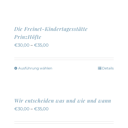
Die Freinet-Kindertagesstätte
PrinzHöfte
€
30,00
–
€
35,00
Ausführung wählen
Details
Dieses
Produkt
weist
mehrere
Wir entscheiden was und wie und wann
Varianten
€
30,00
–
€
35,00
auf.
Die