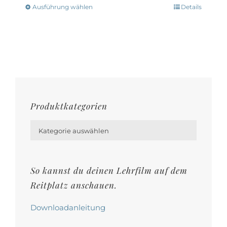
Optionen
Ausführung wählen
Details
Dieses
können
Produkt
auf
weist
der
mehrere
Produktseite
Varianten
gewählt
auf.
werden
Die
Produktkategorien
Optionen

können
Kategorie auswählen
auf
der
So kannst du deinen Lehrfilm auf dem
Produktseite
Reitplatz anschauen.
gewählt
werden
Downloadanleitung