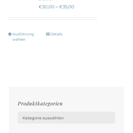
Die
€
30,00
–
€
35,00
Optionen
können
auf
Ausführung
Details
Dieses
der
wählen
Produkt
Produktseite
weist
gewählt
mehrere
werden
Varianten
auf.
Die
Optionen
Produktkategorien
können

auf
Kategorie auswählen
der