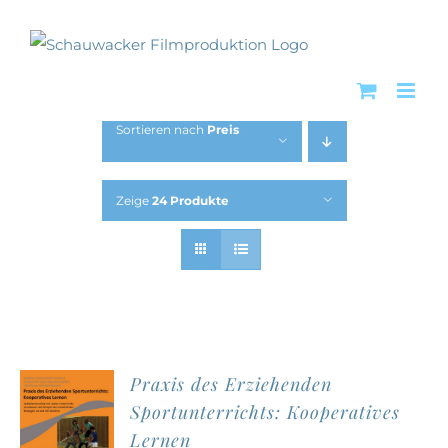
Zum
Inhalt
springen
Sortieren nach
Preis
Zeige
24 Produkte
Praxis des Erziehenden
Sportunterrichts: Kooperatives
Lernen