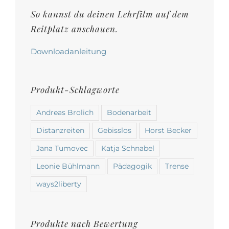
Produktseite
So kannst du deinen Lehrfilm auf dem
gewählt
Reitplatz anschauen.
werden
Downloadanleitung
Produkt-Schlagworte
Andreas Brolich
Bodenarbeit
Distanzreiten
Gebisslos
Horst Becker
Jana Tumovec
Katja Schnabel
Leonie Bühlmann
Pädagogik
Trense
ways2liberty
Produkte nach Bewertung