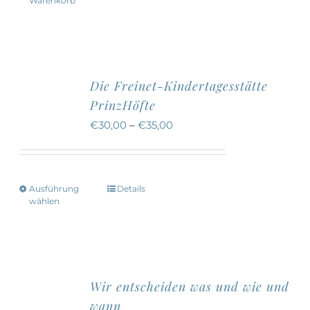
Warenkorb
Die Freinet-Kindertagesstätte
PrinzHöfte
€
30,00
–
€
35,00
Ausführung
Details
Dieses
wählen
Produkt
weist
mehrere
Varianten
Wir entscheiden was und wie und
auf.
wann