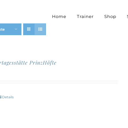
Home
Trainer
Shop
kte
rtagesstätte PrinzHöfte
Details
Dieses
Produkt
eist
mehrere