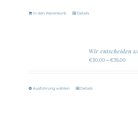
In den Warenkorb
Details
Wir entscheiden 
€
30,00
–
€
35,00
Ausführung wählen
Details
Dieses
Produkt
weist
mehrere
Varianten
auf.