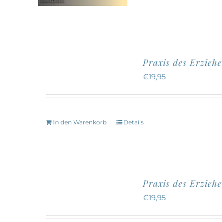
a
Praxis des Erziehe
€
19,95
In den Warenkorb
Details
Praxis des Erzieh
€
19,95