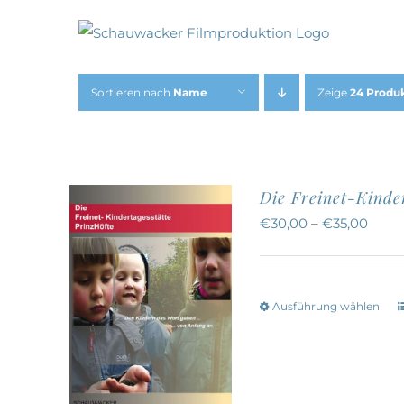
Zum
Inhalt
springen
Sortieren nach
Name
Zeige
24 Produ
Die Freinet-Kinde
€
30,00
–
€
35,00
Ausführung wählen
w