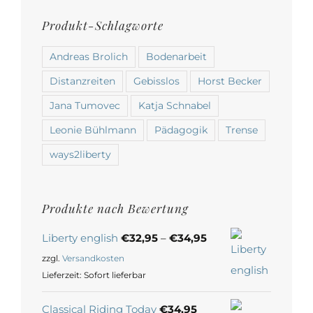
Produkt-Schlagworte
Andreas Brolich
Bodenarbeit
Distanzreiten
Gebisslos
Horst Becker
Jana Tumovec
Katja Schnabel
Leonie Bühlmann
Pädagogik
Trense
ways2liberty
Produkte nach Bewertung
Liberty english
€
32,95
–
€
34,95
zzgl.
Versandkosten
Lieferzeit:
Sofort lieferbar
Classical Riding Today
€
34,95