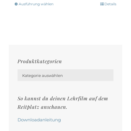
Ausführung wählen
Details
Dieses
Produkt
weist
mehrere
Varianten
auf.
Die
Produktkategorien
Optionen

können
Kategorie auswählen
auf
der
So kannst du deinen Lehrfilm auf dem
Produktseite
Reitplatz anschauen.
gewählt
werden
Downloadanleitung