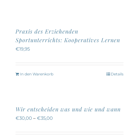
der
Produktseite
gewählt
Praxis des Erziehenden
werden
Sportunterrichts: Kooperatives Lernen
€
19,95
In den Warenkorb
Details
Wir entscheiden was und wie und wann
€
30,00
–
€
35,00