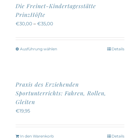
Die Freinet-Kindertagesstätte
PrinzHöfte
€
30,00
–
€
35,00
Ausführung wählen
Details
Dieses
Produkt
weist
mehrere
Praxis des Erziehenden
Varianten
Sportunterrichts: Fahren, Rollen,
auf.
Gleiten
Die
€
19,95
Optionen
können
auf
In den Warenkorb
Details