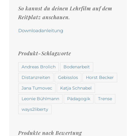
Produktseite
So kannst du deinen Lehrfilm auf dem
gewählt
Reitplatz anschauen.
werden
Downloadanleitung
Produkt-Schlagworte
Andreas Brolich
Bodenarbeit
Distanzreiten
Gebisslos
Horst Becker
Jana Tumovec
Katja Schnabel
Leonie Bühlmann
Pädagogik
Trense
ways2liberty
Produkte nach Bewertung