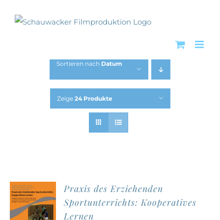
Zum
Inhalt
springen
Sortieren nach
Datum
Zeige
24 Produkte
Praxis des Erziehenden
Sportunterrichts: Kooperatives
Lernen