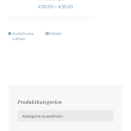
Die
€
30,00
–
€
35,00
Optionen
können
auf
Ausführung
Details
Dieses
der
wählen
Produkt
Produktseite
weist
gewählt
mehrere
werden
Varianten
auf.
Die
Optionen
Produktkategorien
können

auf
Kategorie auswählen
der