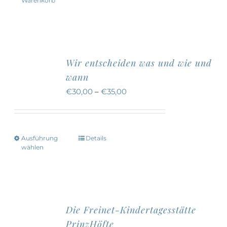
Warenkorb
Wir entscheiden was und wie und
wann
€
30,00
–
€
35,00
Ausführung
Details
Dieses
wählen
Produkt
weist
mehrere
Varianten
Die Freinet-Kindertagesstätte
auf.
PrinzHöfte