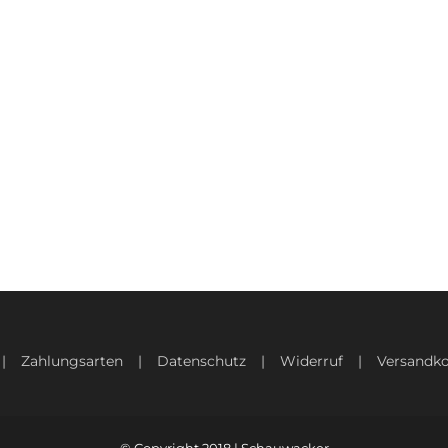
Zahlungsarten
Datenschutz
Widerruf
Versandko
© Copyright 2018 | Schauwacker