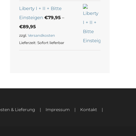
Liberty I + II + Bitte
Einsteigen
€
79,95
–
€
89,95
zzgl.
Versandkosten
Lieferzeit:
Sofort lieferbar
sten & Lieferung
Impressum
Kontakt