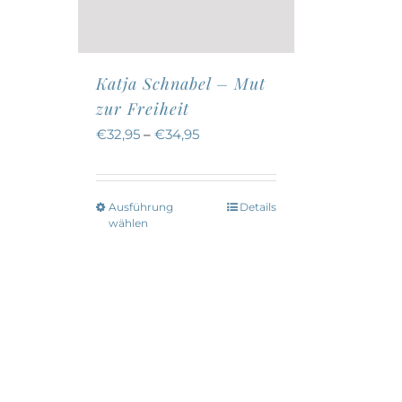
Katja Schnabel – Mut
zur Freiheit
€
32,95
–
€
34,95
Ausführung
Details
Dieses
wählen
Produkt
weist
mehrere
Varianten
auf.
Die
Optionen