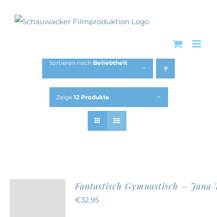
Zum
Inhalt
springen
Sortieren nach
Beliebtheit
Zeige
12 Produkte
Fantastisch Gymnastisch – Jana
€
32,95