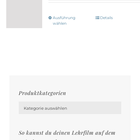
Ausführung
Details
Dieses
wählen
Produkt
weist
mehrere
Varianten
auf.
Die
Optionen
Produktkategorien
können

auf
Kategorie auswählen
der
Produktseite
gewählt
So kannst du deinen Lehrfilm auf dem