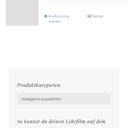
Ausführung
Details
Dieses
wählen
Produkt
weist
mehrere
Varianten
auf.
Die
Optionen
Produktkategorien
können

auf
Kategorie auswählen
der
Produktseite
gewählt
So kannst du deinen Lehrfilm auf dem