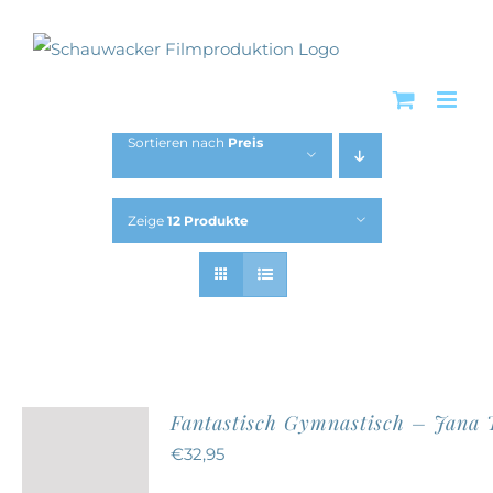
Zum
Inhalt
springen
Sortieren nach
Preis
Zeige
12 Produkte
Fantastisch Gymnastisch – Jana
€
32,95