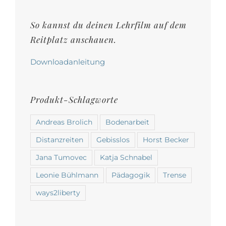
auf
der
So kannst du deinen Lehrfilm auf dem
Produktseite
Reitplatz anschauen.
gewählt
werden
Downloadanleitung
Produkt-Schlagworte
Andreas Brolich
Bodenarbeit
Distanzreiten
Gebisslos
Horst Becker
Jana Tumovec
Katja Schnabel
Leonie Bühlmann
Pädagogik
Trense
ways2liberty