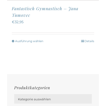
Fantastisch Gymnastisch – Jana
Tumovec
€
32,95
Ausführung wählen
Details
Dieses
Produkt
weist
mehrere
Varianten
auf.
Die
Produktkategorien
Optionen

können
Kategorie auswählen