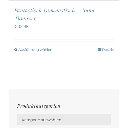
Fantastisch Gymnastisch – Jana
Tumovec
€
32,95
Ausführung wählen
Details
Dieses
Produkt
weist
mehrere
Varianten
auf.
Die
Produktkategorien
Optionen

können
Kategorie auswählen