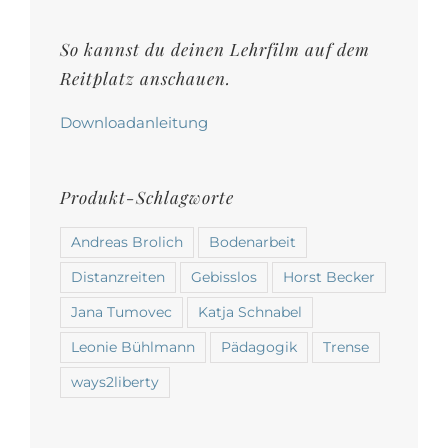
auf
der
So kannst du deinen Lehrfilm auf dem
Produktseite
Reitplatz anschauen.
gewählt
werden
Downloadanleitung
Produkt-Schlagworte
Andreas Brolich
Bodenarbeit
Distanzreiten
Gebisslos
Horst Becker
Jana Tumovec
Katja Schnabel
Leonie Bühlmann
Pädagogik
Trense
ways2liberty